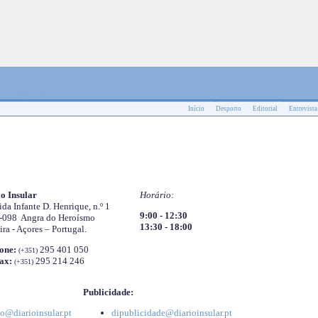
Início
Desporto
Editorial
Entrevista
o Insular
Horário:
da Infante D. Henrique, n.º 1
9:00 - 12:30
-098 Angra do Heroísmo
13:30 - 18:00
ira - Açores – Portugal.
one:
295 401 050
(+351)
ax:
295 214 246
(+351)
Publicidade:
o@diarioinsular.pt
dipublicidade@diarioinsular.pt