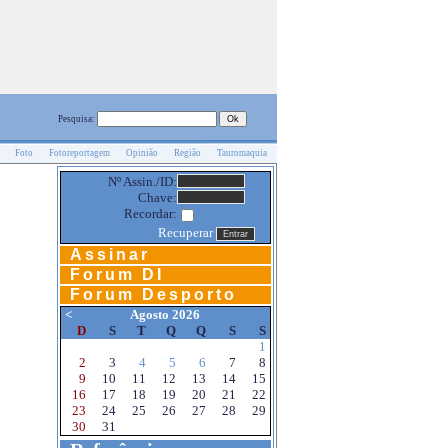
Pesquisa:
Foto
Fotoreportagem
Opinião
Região
Tauromaquia
Nº Assin./ID:
Chave:
Recordar:
Recuperar
Assinar
Forum DI
Forum Desporto
<
Agosto 2026
D
S
T
Q
Q
S
S
1
2
3
4
5
6
7
8
9
10
11
12
13
14
15
16
17
18
19
20
21
22
23
24
25
26
27
28
29
30
31