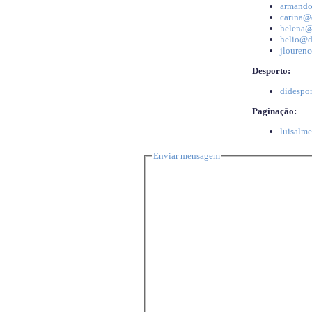
armando
carina@d
helena@d
helio@di
jlourenc
Desporto:
didespor
Paginação:
luisalme
Enviar mensagem