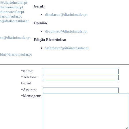
@diarioinsular.pt
Geral:
iarioinsular.pt
iarioinsular.pt
diredacao@diarioinsular.pt
arioinsular.pt
o@diarioinsular.pt
Opinião
diopiniao@diarioinsular.pt
to@diarioinsular.pt
Edição Electrónica:
webmaster@diarioinsular.pt
ida@diarioinsular.pt
*Nome:
*Telefone:
E-mail:
*Assunto:
*Mensagem: