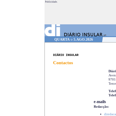
Publicidade.
QUARTA
o
5.AGO.2026
DIÁRIO INSULAR
Contactos
Diári
Aveni
9701
Terce
Telef
Telef
e-mails
Redacção:
diredaca