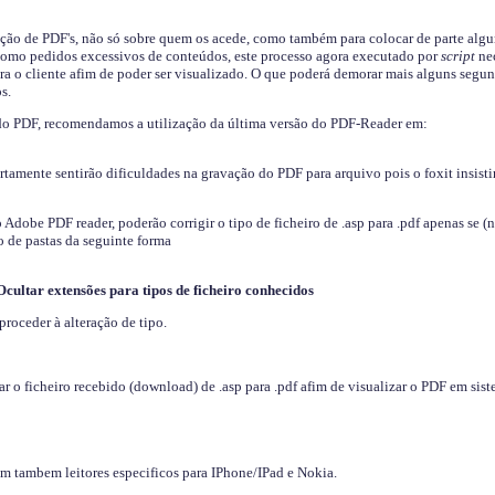
ição de PDF's, não só sobre quem os acede, como também para colocar de parte algu
s como pedidos excessivos de conteúdos, este processo agora executado por
script
nec
ra o cliente afim de poder ser visualizado. O que poderá demorar mais alguns segu
s.
do PDF, recomendamos a utilização da última versão do PDF-Reader em:
ertamente sentirão dificuldades na gravação do PDF para arquivo pois o foxit insisti
dobe PDF reader, poderão corrigir o tipo de ficheiro de .asp para .pdf apenas se (
 de pastas da seguinte forma
Ocultar extensões para tipos de ficheiro conhecidos
proceder à alteração de tipo.
 o ficheiro recebido (download) de .asp para .pdf afim de visualizar o PDF em sis
em tambem leitores especificos para IPhone/IPad e Nokia.