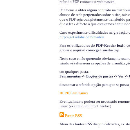
referido PDF contacte o webmaster.
Por forma a obter algum controlo na distribu
abusos de rede perpetrados sobre o site, tai
que o PDF seja completamente transferido pa
que o link directo a que estávamos habituado
Caso experimente díficuldades na gravação 
http://get.adobe.com/reader/
Para os utilizadores do
PDF-Reader foxit
: c
gravar o arquivo como
get_media
.asp
Neste caso e não querendo obviamente usar o A
windows) alterarem as opções de visualização
em qualquer pasta
:
Ferramentas -> Opções de pastas -> Ver -> 
desmarcar a referida opção para que se possa 
DI PDF em Linux
Eventualmente poderá ser necessário renomear
linux (exemplo ubuntu + firefox)
Fonte RSS
Além das fontes RSS disponibilizadas, exist