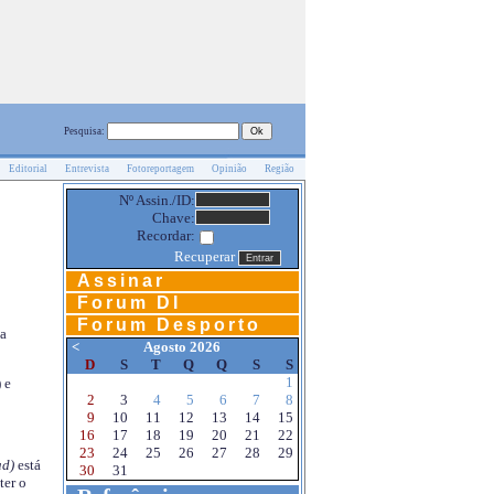
Pesquisa:
Editorial
Entrevista
Fotoreportagem
Opinião
Região
Nº Assin./ID:
Chave:
Recordar:
Recuperar
Assinar
Forum DI
Forum Desporto
na
<
Agosto 2026
D
S
T
Q
Q
S
S
1
 e
2
3
4
5
6
7
8
9
10
11
12
13
14
15
16
17
18
19
20
21
22
23
24
25
26
27
28
29
d)
está
30
31
ter o