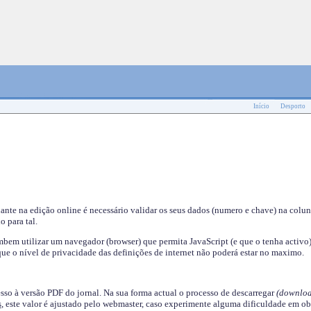
Início
Desporto
nante na edição online é necessário validar os seus dados (numero e chave) na colu
o para tal.
em utilizar um navegador (browser) que permita JavaScript (e que o tenha activo)
ue o nível de privacidade das definições de internet não poderá estar no maximo.
esso à versão PDF do jornal. Na sua forma actual o processo de descarregar
(downloa
s
, este valor é ajustado pelo webmaster, caso experimente alguma dificuldade em ob