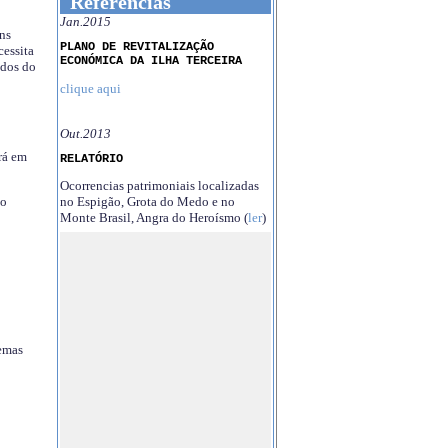
Referências
Jan.2015
ns
PLANO DE REVITALIZAÇÃO
essita
ECONÓMICA DA ILHA TERCEIRA
ndos do
clique aqui
Out.2013
rá em
RELATÓRIO
Ocorrencias patrimoniais localizadas
no Espigão, Grota do Medo e no
no
Monte Brasil, Angra do Heroísmo (
ler
)
temas