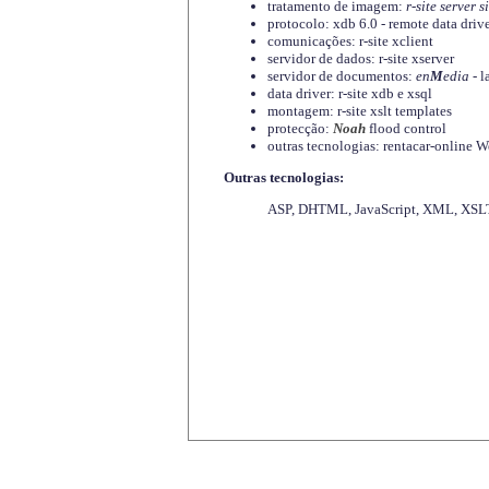
tratamento de imagem:
r-site server s
protocolo: xdb 6.0 - remote data driv
comunicações: r-site xclient
servidor de dados: r-site xserver
servidor de documentos:
en
M
edia
- l
data driver: r-site xdb e xsql
montagem: r-site xslt templates
protecção:
Noah
flood control
outras tecnologias: rentacar-online
Outras tecnologias:
ASP, DHTML, JavaScript, XML, XSLT,