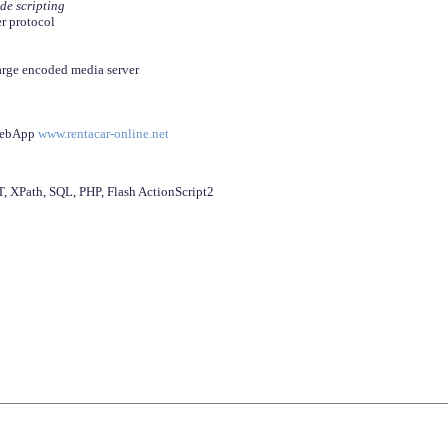
ide scripting
er protocol
arge encoded media server
 WebApp
www.rentacar-online.net
 XPath, SQL, PHP, Flash ActionScript2