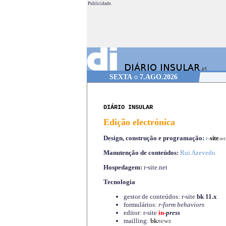
Publicidade.
SEXTA
o
7.AGO.2026
DIÁRIO INSULAR
Edição electrónica
Design, construção e programação:
-
site
r
.net
Manutenção de conteúdos:
Rui Azevedo
Hospedagem:
r-site.net
Tecnologia
gestor de conteúdos: r-site
bk 11.x
formulários:
r-form behaviors
editor: r-site
in-
press
mailling:
bk
news