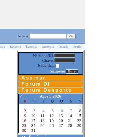
Pesquisa:
nício
Desporto
Editorial
Entrevista
Opinião
Região
Nº Assin./ID:
Chave:
Recordar:
Recuperar
Assinar
Forum DI
Forum Desporto
<
Agosto 2026
D
S
T
Q
Q
S
S
1
2
3
4
5
6
7
8
9
10
11
12
13
14
15
16
17
18
19
20
21
22
23
24
25
26
27
28
29
30
31