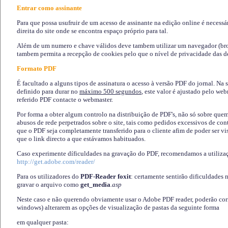
Entrar como assinante
Para que possa usufruir de um acesso de assinante na edição online é necessá
direita do site onde se encontra espaço próprio para tal.
Além de um numero e chave válidos deve tambem utilizar um navegador (brows
tambem permita a recepção de cookies pelo que o nível de privacidade das d
Formato PDF
É facultado a alguns tipos de assinatura o acesso à versão PDF do jornal. Na 
definido para durar no
máximo 500 segundos
, este valor é ajustado pelo we
referido PDF contacte o webmaster.
Por forma a obter algum controlo na distribuição de PDF's, não só sobre que
abusos de rede perpetrados sobre o site, tais como pedidos excessivos de co
que o PDF seja completamente transferido para o cliente afim de poder ser 
que o link directo a que estávamos habituados.
Caso experimente díficuldades na gravação do PDF, recomendamos a utiliza
http://get.adobe.com/reader/
Para os utilizadores do
PDF-Reader foxit
: certamente sentirão dificuldades 
gravar o arquivo como
get_media
.asp
Neste caso e não querendo obviamente usar o Adobe PDF reader, poderão corrig
windows) alterarem as opções de visualização de pastas da seguinte forma
em qualquer pasta
: