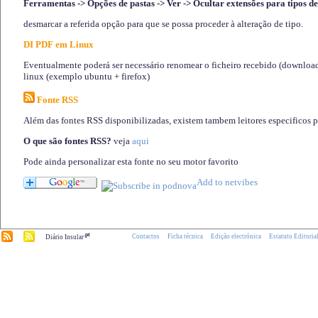
Ferramentas -> Opções de pastas -> Ver -> Ocultar extensões para tipos de
desmarcar a referida opção para que se possa proceder à alteração de tipo.
DI PDF em Linux
Eventualmente poderá ser necessário renomear o ficheiro recebido (download)
linux (exemplo ubuntu + firefox)
Fonte RSS
Além das fontes RSS disponibilizadas, existem tambem leitores especificos 
O que são fontes RSS?
veja
aqui
Pode ainda personalizar esta fonte no seu motor favorito
.pt
Contactos
Ficha técnica
Edição electrónica
Estatuto Editoria
Diário Insular