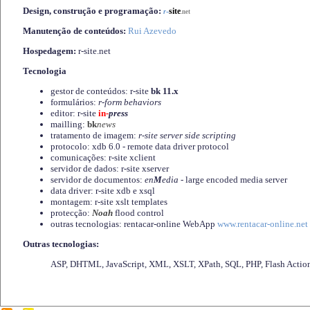
Design, construção e programação:
-
site
r
.net
Manutenção de conteúdos:
Rui Azevedo
Hospedagem:
r-site.net
Tecnologia
gestor de conteúdos: r-site
bk 11.x
formulários:
r-form behaviors
editor: r-site
in-
press
mailling:
bk
news
tratamento de imagem:
r-site server side scripting
protocolo: xdb 6.0 - remote data driver protocol
comunicações: r-site xclient
servidor de dados: r-site xserver
servidor de documentos:
en
M
edia
- large encoded media server
data driver: r-site xdb e xsql
montagem: r-site xslt templates
protecção:
Noah
flood control
outras tecnologias: rentacar-online WebApp
www.rentacar-online.net
Outras tecnologias:
ASP, DHTML, JavaScript, XML, XSLT, XPath, SQL, PHP, Flash Actio