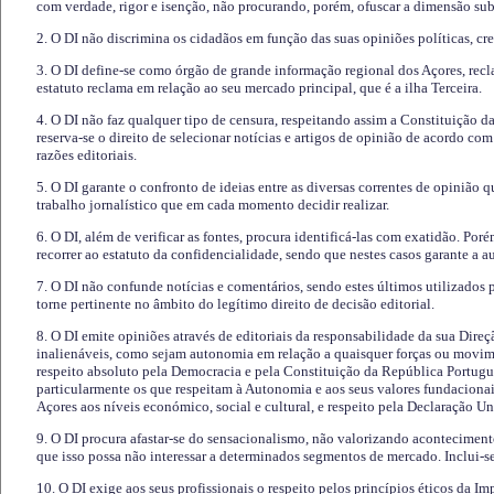
com verdade, rigor e isenção, não procurando, porém, ofuscar a dimensão subj
2. O DI não discrimina os cidadãos em função das suas opiniões políticas, cre
3. O DI define-se como órgão de grande informação regional dos Açores, recl
estatuto reclama em relação ao seu mercado principal, que é a ilha Terceira.
4. O DI não faz qualquer tipo de censura, respeitando assim a Constituição 
reserva-se o direito de selecionar notícias e artigos de opinião de acordo co
razões editoriais.
5. O DI garante o confronto de ideias entre as diversas correntes de opinião 
trabalho jornalístico que em cada momento decidir realizar.
6. O DI, além de verificar as fontes, procura identificá-las com exatidão. Poré
recorrer ao estatuto da confidencialidade, sendo que nestes casos garante a 
7. O DI não confunde notícias e comentários, sendo estes últimos utilizados 
torne pertinente no âmbito do legítimo direito de decisão editorial.
8. O DI emite opiniões através de editoriais da responsabilidade da sua Direç
inalienáveis, como sejam autonomia em relação a quaisquer forças ou movime
respeito absoluto pela Democracia e pela Constituição da República Portugue
particularmente os que respeitam à Autonomia e aos seus valores fundacion
Açores aos níveis económico, social e cultural, e respeito pela Declaração U
9. O DI procura afastar-se do sensacionalismo, não valorizando aconteciment
que isso possa não interessar a determinados segmentos de mercado. Inclui-se
10. O DI exige aos seus profissionais o respeito pelos princípios éticos da I