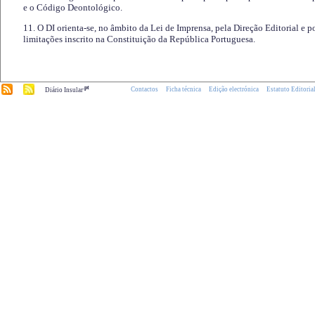
e o Código Deontológico.
11. O DI orienta-se, no âmbito da Lei de Imprensa, pela Direção Editorial e p
limitações inscrito na Constituição da República Portuguesa.
.pt
Contactos
Ficha técnica
Edição electrónica
Estatuto Editoria
Diário Insular