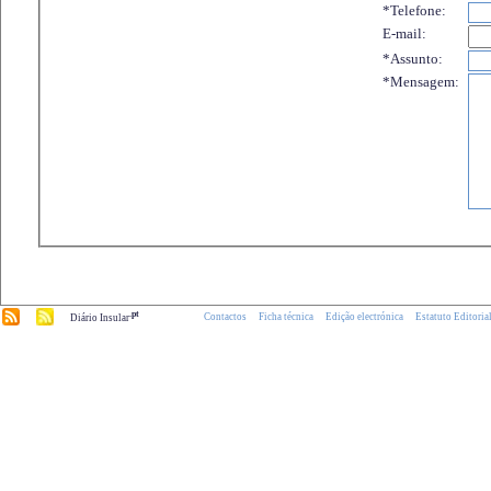
*Telefone:
E-mail:
*Assunto:
*Mensagem:
.pt
Contactos
Ficha técnica
Edição electrónica
Estatuto Editoria
Diário Insular