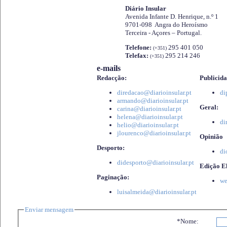
Diário Insular
Avenida Infante D. Henrique, n.º 1
9701-098 Angra do Heroísmo
Terceira - Açores – Portugal.
Telefone:
295 401 050
(+351)
Telefax:
295 214 246
(+351)
e-mails
Redacção:
Publicida
diredacao@diarioinsular.pt
di
armando@diarioinsular.pt
Geral:
carina@diarioinsular.pt
helena@diarioinsular.pt
di
helio@diarioinsular.pt
jlourenco@diarioinsular.pt
Opinião
Desporto:
di
didesporto@diarioinsular.pt
Edição El
Paginação:
we
luisalmeida@diarioinsular.pt
Enviar mensagem
*Nome: