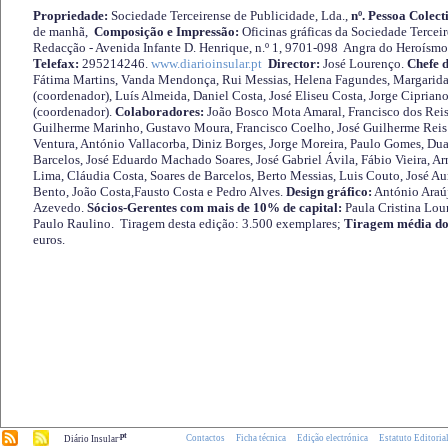
Propriedade:
Sociedade Terceirense de Publicidade, Lda.,
nº. Pessoa Colect
de manhã,
Composição e Impressão:
Oficinas gráficas da Sociedade Tercei
Redacção - Avenida Infante D. Henrique, n.º 1, 9701-098 Angra do Heroísmo 
Telefax:
295214246.
www.diarioinsular.pt
Director:
José Lourenço.
Chefe 
Fátima Martins, Vanda Mendonça, Rui Messias, Helena Fagundes, Margarida
(coordenador), Luís Almeida, Daniel Costa, José Eliseu Costa, Jorge Cipria
(coordenador).
Colaboradores:
João Bosco Mota Amaral, Francisco dos Reis
Guilherme Marinho, Gustavo Moura, Francisco Coelho, José Guilherme Reis 
Ventura, António Vallacorba, Diniz Borges, Jorge Moreira, Paulo Gomes, Duar
Barcelos, José Eduardo Machado Soares, José Gabriel Ávila, Fábio Vieira, A
Lima, Cláudia Costa, Soares de Barcelos, Berto Messias, Luis Couto, José A
Bento, João Costa,Fausto Costa e Pedro Alves.
Design gráfico:
António Araú
Azevedo.
Sócios-Gerentes com mais de 10% de capital:
Paula Cristina Lou
Paulo Raulino. Tiragem desta edição: 3.500 exemplares;
Tiragem média do
euros.
.pt
Contactos
Ficha técnica
Edição electrónica
Estatuto Editoria
Diário Insular