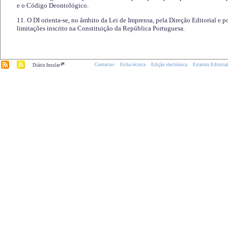
e o Código Deontológico.
11. O DI orienta-se, no âmbito da Lei de Imprensa, pela Direção Editorial e p
limitações inscrito na Constituição da República Portuguesa.
.pt
Contactos
Ficha técnica
Edição electrónica
Estatuto Editoria
Diário Insular