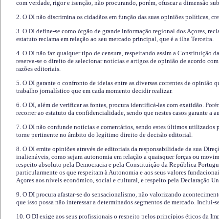
com verdade, rigor e isenção, não procurando, porém, ofuscar a dimensão subj
2. O DI não discrimina os cidadãos em função das suas opiniões políticas, cre
3. O DI define-se como órgão de grande informação regional dos Açores, recl
estatuto reclama em relação ao seu mercado principal, que é a ilha Terceira.
4. O DI não faz qualquer tipo de censura, respeitando assim a Constituição 
reserva-se o direito de selecionar notícias e artigos de opinião de acordo co
razões editoriais.
5. O DI garante o confronto de ideias entre as diversas correntes de opinião 
trabalho jornalístico que em cada momento decidir realizar.
6. O DI, além de verificar as fontes, procura identificá-las com exatidão. Poré
recorrer ao estatuto da confidencialidade, sendo que nestes casos garante a 
7. O DI não confunde notícias e comentários, sendo estes últimos utilizados 
torne pertinente no âmbito do legítimo direito de decisão editorial.
8. O DI emite opiniões através de editoriais da responsabilidade da sua Direç
inalienáveis, como sejam autonomia em relação a quaisquer forças ou movime
respeito absoluto pela Democracia e pela Constituição da República Portugue
particularmente os que respeitam à Autonomia e aos seus valores fundacion
Açores aos níveis económico, social e cultural, e respeito pela Declaração U
9. O DI procura afastar-se do sensacionalismo, não valorizando aconteciment
que isso possa não interessar a determinados segmentos de mercado. Inclui-se
10. O DI exige aos seus profissionais o respeito pelos princípios éticos da I