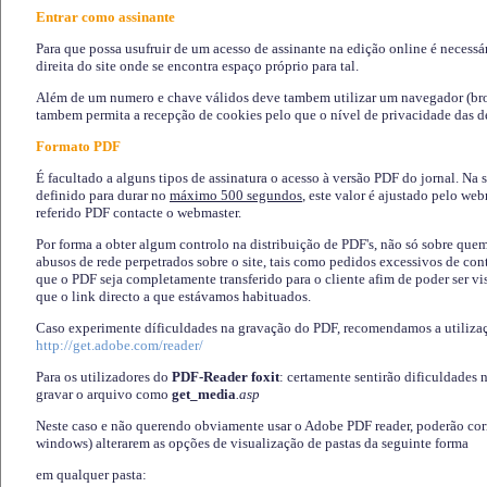
Entrar como assinante
Para que possa usufruir de um acesso de assinante na edição online é necessá
direita do site onde se encontra espaço próprio para tal.
Além de um numero e chave válidos deve tambem utilizar um navegador (brows
tambem permita a recepção de cookies pelo que o nível de privacidade das d
Formato PDF
É facultado a alguns tipos de assinatura o acesso à versão PDF do jornal. Na 
definido para durar no
máximo 500 segundos
, este valor é ajustado pelo we
referido PDF contacte o webmaster.
Por forma a obter algum controlo na distribuição de PDF's, não só sobre que
abusos de rede perpetrados sobre o site, tais como pedidos excessivos de co
que o PDF seja completamente transferido para o cliente afim de poder ser 
que o link directo a que estávamos habituados.
Caso experimente díficuldades na gravação do PDF, recomendamos a utiliza
http://get.adobe.com/reader/
Para os utilizadores do
PDF-Reader foxit
: certamente sentirão dificuldades 
gravar o arquivo como
get_media
.asp
Neste caso e não querendo obviamente usar o Adobe PDF reader, poderão corrig
windows) alterarem as opções de visualização de pastas da seguinte forma
em qualquer pasta
: