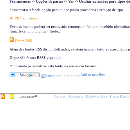
Ferramentas -> Opções de pastas -> Ver -> Ocultar extensões para tipos de
desmarcar a referida opção para que se possa proceder à alteração de tipo.
DI PDF em Linux
Eventualmente poderá ser necessário renomear o ficheiro recebido (download)
linux (exemplo ubuntu + firefox)
Fonte RSS
Além das fontes RSS disponibilizadas, existem tambem leitores especificos 
O que são fontes RSS?
veja
aqui
Pode ainda personalizar esta fonte no seu motor favorito
.pt
Contactos
Ficha técnica
Edição electrónica
Estatuto Editoria
Diário Insular