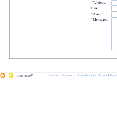
*Telefone:
E-mail:
*Assunto:
*Mensagem:
.pt
Contactos
Ficha técnica
Edição electrónica
Estatuto Editoria
Diário Insular