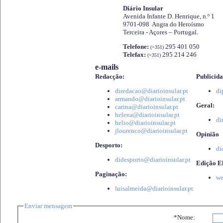
Diário Insular
Avenida Infante D. Henrique, n.º 1
9701-098 Angra do Heroísmo
Terceira - Açores – Portugal.
Telefone:
295 401 050
(+351)
Telefax:
295 214 246
(+351)
e-mails
Redacção:
Publicida
diredacao@diarioinsular.pt
di
armando@diarioinsular.pt
Geral:
carina@diarioinsular.pt
helena@diarioinsular.pt
di
helio@diarioinsular.pt
jlourenco@diarioinsular.pt
Opinião
Desporto:
di
didesporto@diarioinsular.pt
Edição El
Paginação:
we
luisalmeida@diarioinsular.pt
Enviar mensagem
*Nome: