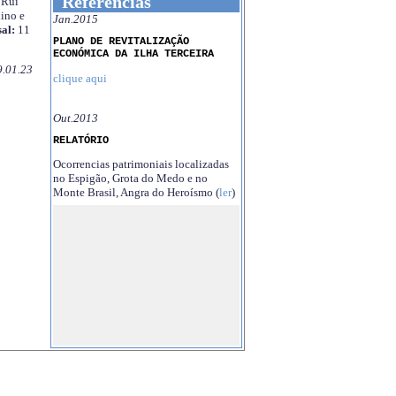
Referências
Rui
ino e
Jan.2015
al:
11
PLANO DE REVITALIZAÇÃO
ECONÓMICA DA ILHA TERCEIRA
9.01.23
clique aqui
Out.2013
RELATÓRIO
Ocorrencias patrimoniais localizadas
no Espigão, Grota do Medo e no
Monte Brasil, Angra do Heroísmo (
ler
)