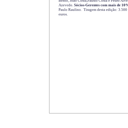
Bento, João Costa,Fausto Costa e Pedro Alve
Azevedo.
Sócios-Gerentes com mais de 10%
Paulo Raulino. Tiragem desta edição: 3.500
euros.