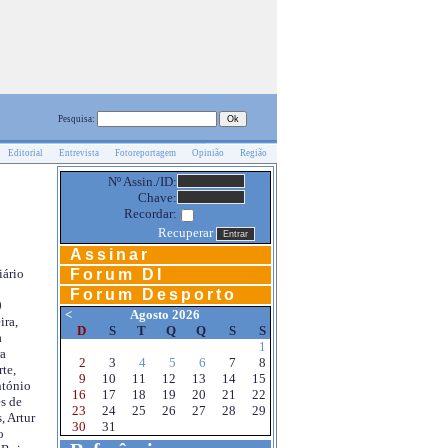
Pesquisa:
Editorial
Entrevista
Fotoreportagem
Opinião
Região
Nº Assin./ID:
Chave:
Recordar:
Recuperar
Assinar
Forum DI
iário
Forum Desporto
0
<
Agosto 2026
ira,
D
S
T
Q
Q
S
S
a
1
a
2
3
4
5
6
7
8
te,
9
10
11
12
13
14
15
ntónio
16
17
18
19
20
21
22
s de
23
24
25
26
27
28
29
, Artur
30
31
o