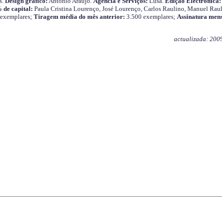
s.
Design gráfico:
António Araújo.
Agência e Serviços:
Lusa.
Edição Electrónica:
 de capital:
Paula Cristina Lourenço, José Lourenço, Carlos Raulino, Manuel Raul
 exemplares;
Tiragem média do mês anterior:
3.500 exemplares;
Assinatura mens
actualizada: 200