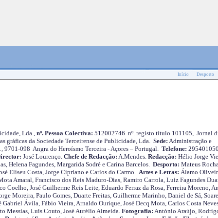
Início
Desporto
cidade, Lda.,
nº. Pessoa Colectiva:
512002746 nº. registo título 101105, Jornal d
as gráficas da Sociedade Terceirense de Publicidade, Lda.
Sede:
Administração e
 1, 9701-098 Angra do Heroísmo Terceira - Açores – Portugal.
Telefone:
29540105
irector:
José Lourenço.
Chefe de Redacção:
A.Mendes.
Redacção:
Hélio Jorge Vie
as, Helena Fagundes, Margarida Sodré e Carina Barcelos.
Desporto:
Mateus Roch
José Eliseu Costa, Jorge Cipriano e Carlos do Carmo.
Artes e Letras:
Álamo Oliveir
ota Amaral, Francisco dos Reis Maduro-Dias, Ramiro Carrola, Luiz Fagundes Duar
o Coelho, José Guilherme Reis Leite, Eduardo Ferraz da Rosa, Ferreira Moreno, A
orge Moreira, Paulo Gomes, Duarte Freitas, Guilherme Marinho, Daniel de Sá, Soare
 Gabriel Ávila, Fábio Vieira, Arnaldo Ourique, José Decq Mota, Carlos Costa Neves
rto Messias, Luis Couto, José Aurélio Almeida.
Fotografia:
António Araújo, Rodrig