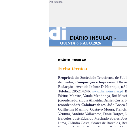
Publicidade.
QUINTA
o
6.AGO.2026
DIÁRIO INSULAR
Ficha técnica
Propriedade:
Sociedade Terceirense de Publi
de manhã,
Composição e Impressão:
Oficin
Redacção - Avenida Infante D. Henrique, n.º
Telefax:
295214246.
www.diarioinsular.pt
D
Fátima Martins, Vanda Mendonça, Rui Messi
(coordenador), Luís Almeida, Daniel Costa, 
(coordenador).
Colaboradores:
João Bosco M
Guilherme Marinho, Gustavo Moura, Francisc
Ventura, António Vallacorba, Diniz Borges, J
Barcelos, José Eduardo Machado Soares, José
Lima, Cláudia Costa, Soares de Barcelos, Be