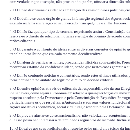
com verdade, rigor e isenção, não procurando, porém, ofuscar a dimensão subj
2. O DI não discrimina os cidadãos em função das suas opiniões políticas, cre
3. O DI define-se como órgão de grande informação regional dos Açores, recl
estatuto reclama em relação ao seu mercado principal, que é a ilha Terceira.
4. O DI não faz qualquer tipo de censura, respeitando assim a Constituição 
reserva-se o direito de selecionar notícias e artigos de opinião de acordo co
razões editoriais.
5. O DI garante o confronto de ideias entre as diversas correntes de opinião 
trabalho jornalístico que em cada momento decidir realizar.
6. O DI, além de verificar as fontes, procura identificá-las com exatidão. Poré
recorrer ao estatuto da confidencialidade, sendo que nestes casos garante a 
7. O DI não confunde notícias e comentários, sendo estes últimos utilizados 
torne pertinente no âmbito do legítimo direito de decisão editorial.
8. O DI emite opiniões através de editoriais da responsabilidade da sua Direç
inalienáveis, como sejam autonomia em relação a quaisquer forças ou movime
respeito absoluto pela Democracia e pela Constituição da República Portugue
particularmente os que respeitam à Autonomia e aos seus valores fundacion
Açores aos níveis económico, social e cultural, e respeito pela Declaração U
9. O DI procura afastar-se do sensacionalismo, não valorizando aconteciment
que isso possa não interessar a determinados segmentos de mercado. Inclui-se
10. O DI exige aos seus profissionais o respeito pelos princípios éticos da I