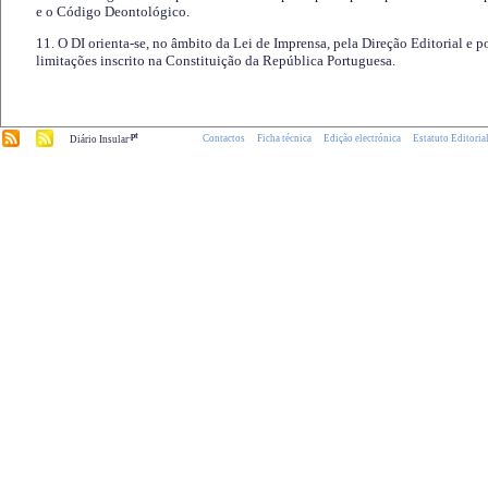
e o Código Deontológico.
11. O DI orienta-se, no âmbito da Lei de Imprensa, pela Direção Editorial e p
limitações inscrito na Constituição da República Portuguesa.
.pt
Contactos
Ficha técnica
Edição electrónica
Estatuto Editoria
Diário Insular