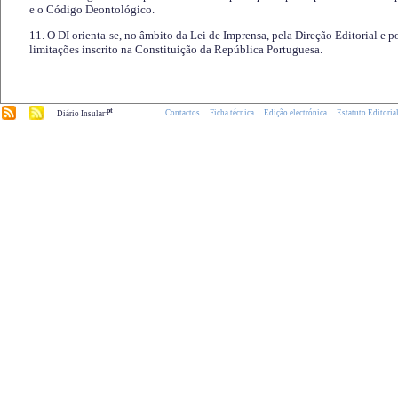
e o Código Deontológico.
11. O DI orienta-se, no âmbito da Lei de Imprensa, pela Direção Editorial e p
limitações inscrito na Constituição da República Portuguesa.
.pt
Contactos
Ficha técnica
Edição electrónica
Estatuto Editoria
Diário Insular