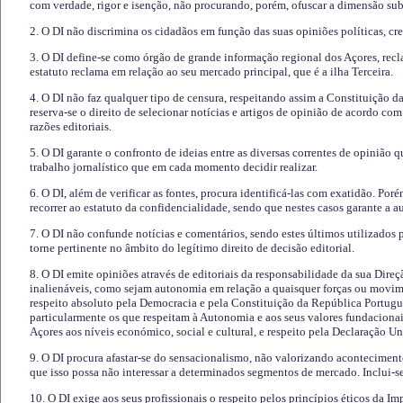
com verdade, rigor e isenção, não procurando, porém, ofuscar a dimensão subj
2. O DI não discrimina os cidadãos em função das suas opiniões políticas, cre
3. O DI define-se como órgão de grande informação regional dos Açores, recl
estatuto reclama em relação ao seu mercado principal, que é a ilha Terceira.
4. O DI não faz qualquer tipo de censura, respeitando assim a Constituição 
reserva-se o direito de selecionar notícias e artigos de opinião de acordo co
razões editoriais.
5. O DI garante o confronto de ideias entre as diversas correntes de opinião 
trabalho jornalístico que em cada momento decidir realizar.
6. O DI, além de verificar as fontes, procura identificá-las com exatidão. Poré
recorrer ao estatuto da confidencialidade, sendo que nestes casos garante a 
7. O DI não confunde notícias e comentários, sendo estes últimos utilizados 
torne pertinente no âmbito do legítimo direito de decisão editorial.
8. O DI emite opiniões através de editoriais da responsabilidade da sua Direç
inalienáveis, como sejam autonomia em relação a quaisquer forças ou movime
respeito absoluto pela Democracia e pela Constituição da República Portugue
particularmente os que respeitam à Autonomia e aos seus valores fundacion
Açores aos níveis económico, social e cultural, e respeito pela Declaração U
9. O DI procura afastar-se do sensacionalismo, não valorizando aconteciment
que isso possa não interessar a determinados segmentos de mercado. Inclui-se
10. O DI exige aos seus profissionais o respeito pelos princípios éticos da I