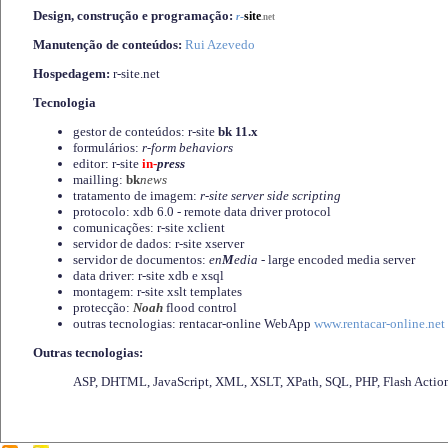
Design, construção e programação:
-
site
r
.net
Manutenção de conteúdos:
Rui Azevedo
Hospedagem:
r-site.net
Tecnologia
gestor de conteúdos: r-site
bk 11.x
formulários:
r-form behaviors
editor: r-site
in-
press
mailling:
bk
news
tratamento de imagem:
r-site server side scripting
protocolo: xdb 6.0 - remote data driver protocol
comunicações: r-site xclient
servidor de dados: r-site xserver
servidor de documentos:
en
M
edia
- large encoded media server
data driver: r-site xdb e xsql
montagem: r-site xslt templates
protecção:
Noah
flood control
outras tecnologias: rentacar-online WebApp
www.rentacar-online.net
Outras tecnologias:
ASP, DHTML, JavaScript, XML, XSLT, XPath, SQL, PHP, Flash Actio