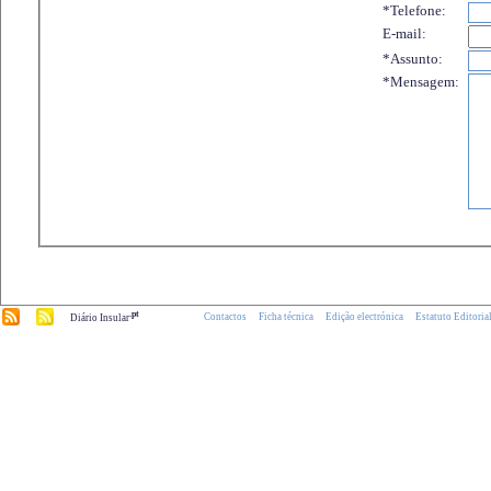
*Telefone:
E-mail:
*Assunto:
*Mensagem:
.pt
Contactos
Ficha técnica
Edição electrónica
Estatuto Editoria
Diário Insular