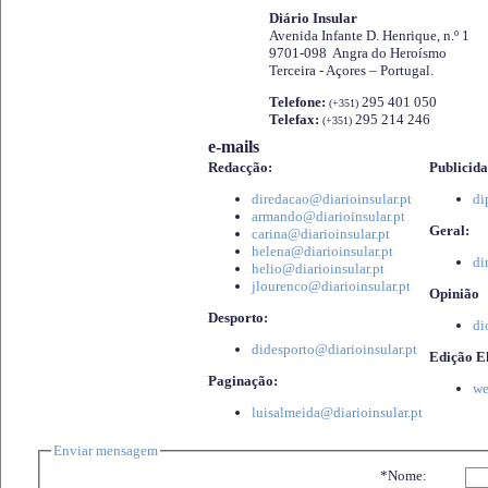
Diário Insular
Avenida Infante D. Henrique, n.º 1
9701-098 Angra do Heroísmo
Terceira - Açores – Portugal.
Telefone:
295 401 050
(+351)
Telefax:
295 214 246
(+351)
e-mails
Redacção:
Publicida
diredacao@diarioinsular.pt
di
armando@diarioinsular.pt
Geral:
carina@diarioinsular.pt
helena@diarioinsular.pt
di
helio@diarioinsular.pt
jlourenco@diarioinsular.pt
Opinião
Desporto:
di
didesporto@diarioinsular.pt
Edição El
Paginação:
we
luisalmeida@diarioinsular.pt
Enviar mensagem
*Nome: