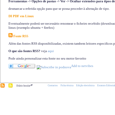
Ferramentas -> Opções de pastas -> Ver -> Ocultar extensões para tipos de
desmarcar a referida opção para que se possa proceder à alteração de tipo.
DI PDF em Linux
Eventualmente poderá ser necessário renomear o ficheiro recebido (download)
linux (exemplo ubuntu + firefox)
Fonte RSS
Além das fontes RSS disponibilizadas, existem tambem leitores especificos 
O que são fontes RSS?
veja
aqui
Pode ainda personalizar esta fonte no seu motor favorito
.pt
Contactos
Ficha técnica
Edição electrónica
Estatuto Editoria
Diário Insular