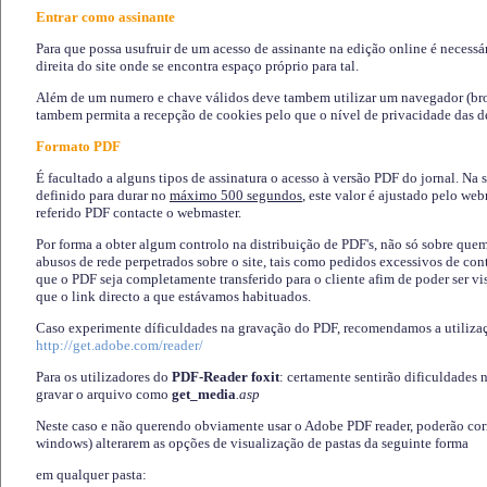
Entrar como assinante
Para que possa usufruir de um acesso de assinante na edição online é necessá
direita do site onde se encontra espaço próprio para tal.
Além de um numero e chave válidos deve tambem utilizar um navegador (brows
tambem permita a recepção de cookies pelo que o nível de privacidade das d
Formato PDF
É facultado a alguns tipos de assinatura o acesso à versão PDF do jornal. Na 
definido para durar no
máximo 500 segundos
, este valor é ajustado pelo we
referido PDF contacte o webmaster.
Por forma a obter algum controlo na distribuição de PDF's, não só sobre que
abusos de rede perpetrados sobre o site, tais como pedidos excessivos de co
que o PDF seja completamente transferido para o cliente afim de poder ser 
que o link directo a que estávamos habituados.
Caso experimente díficuldades na gravação do PDF, recomendamos a utiliza
http://get.adobe.com/reader/
Para os utilizadores do
PDF-Reader foxit
: certamente sentirão dificuldades 
gravar o arquivo como
get_media
.asp
Neste caso e não querendo obviamente usar o Adobe PDF reader, poderão corrig
windows) alterarem as opções de visualização de pastas da seguinte forma
em qualquer pasta
: