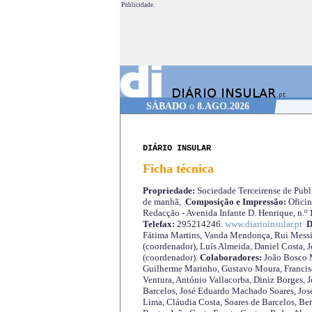
Publicidade.
SÁBADO
o
8.AGO.2026
DIÁRIO INSULAR
Ficha técnica
Propriedade:
Sociedade Terceirense de Publi
de manhã,
Composição e Impressão:
Oficin
Redacção - Avenida Infante D. Henrique, n.º
Telefax:
295214246.
www.diarioinsular.pt
D
Fátima Martins, Vanda Mendonça, Rui Messi
(coordenador), Luís Almeida, Daniel Costa, 
(coordenador).
Colaboradores:
João Bosco M
Guilherme Marinho, Gustavo Moura, Francisc
Ventura, António Vallacorba, Diniz Borges, J
Barcelos, José Eduardo Machado Soares, José
Lima, Cláudia Costa, Soares de Barcelos, Be