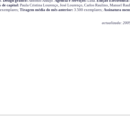
s.
Design gráfico:
António Araújo.
Agência e Serviços:
Lusa.
Edição Electrónica:
 de capital:
Paula Cristina Lourenço, José Lourenço, Carlos Raulino, Manuel Raul
 exemplares;
Tiragem média do mês anterior:
3.500 exemplares;
Assinatura mens
actualizada: 200