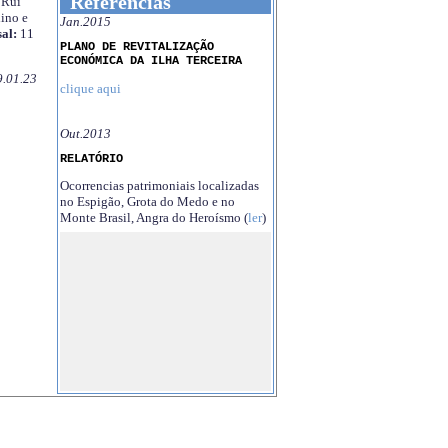
Referências
Rui
ino e
Jan.2015
al:
11
PLANO DE REVITALIZAÇÃO
ECONÓMICA DA ILHA TERCEIRA
9.01.23
clique aqui
Out.2013
RELATÓRIO
Ocorrencias patrimoniais localizadas
no Espigão, Grota do Medo e no
Monte Brasil, Angra do Heroísmo (
ler
)