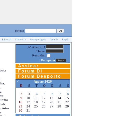
Pesquisa:
Editorial
Entrevista
Fotoreportagem
Opinião
Região
Nº Assin./ID:
Chave:
Recordar:
Recuperar
Assinar
Forum DI
iário
Forum Desporto
0
<
Agosto 2026
ira,
D
S
T
Q
Q
S
S
a
1
a
2
3
4
5
6
7
8
te,
9
10
11
12
13
14
15
ntónio
16
17
18
19
20
21
22
s de
23
24
25
26
27
28
29
, Artur
30
31
o