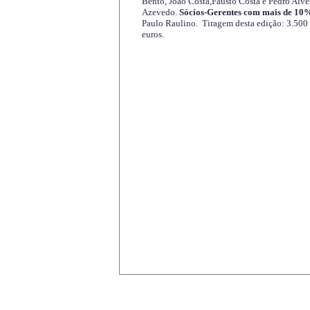
Bento, João Costa,Fausto Costa e Pedro Alve
Azevedo.
Sócios-Gerentes com mais de 10%
Paulo Raulino. Tiragem desta edição: 3.500
euros.