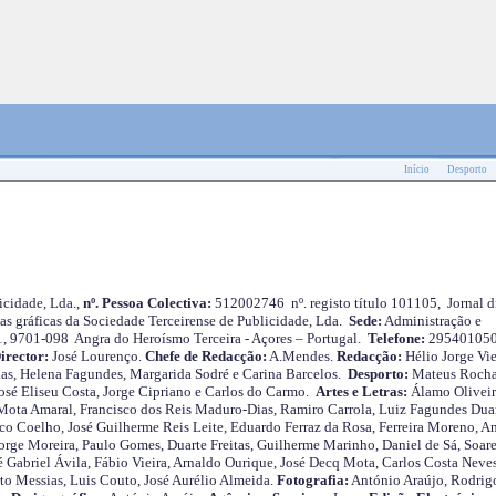
Início
Desporto
cidade, Lda.,
nº. Pessoa Colectiva:
512002746 nº. registo título 101105, Jornal d
as gráficas da Sociedade Terceirense de Publicidade, Lda.
Sede:
Administração e
 1, 9701-098 Angra do Heroísmo Terceira - Açores – Portugal.
Telefone:
29540105
irector:
José Lourenço.
Chefe de Redacção:
A.Mendes.
Redacção:
Hélio Jorge Vie
as, Helena Fagundes, Margarida Sodré e Carina Barcelos.
Desporto:
Mateus Roch
José Eliseu Costa, Jorge Cipriano e Carlos do Carmo.
Artes e Letras:
Álamo Oliveir
ota Amaral, Francisco dos Reis Maduro-Dias, Ramiro Carrola, Luiz Fagundes Duar
o Coelho, José Guilherme Reis Leite, Eduardo Ferraz da Rosa, Ferreira Moreno, A
orge Moreira, Paulo Gomes, Duarte Freitas, Guilherme Marinho, Daniel de Sá, Soare
 Gabriel Ávila, Fábio Vieira, Arnaldo Ourique, José Decq Mota, Carlos Costa Neves
rto Messias, Luis Couto, José Aurélio Almeida.
Fotografia:
António Araújo, Rodrig