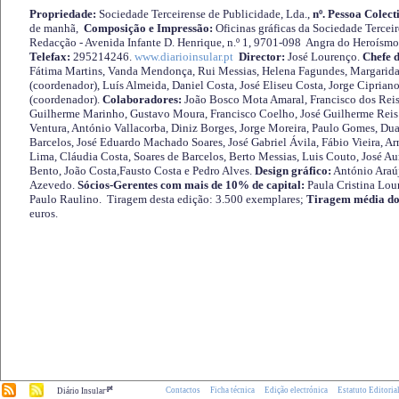
Propriedade:
Sociedade Terceirense de Publicidade, Lda.,
nº. Pessoa Colect
de manhã,
Composição e Impressão:
Oficinas gráficas da Sociedade Tercei
Redacção - Avenida Infante D. Henrique, n.º 1, 9701-098 Angra do Heroísmo 
Telefax:
295214246.
www.diarioinsular.pt
Director:
José Lourenço.
Chefe 
Fátima Martins, Vanda Mendonça, Rui Messias, Helena Fagundes, Margarida
(coordenador), Luís Almeida, Daniel Costa, José Eliseu Costa, Jorge Cipria
(coordenador).
Colaboradores:
João Bosco Mota Amaral, Francisco dos Reis
Guilherme Marinho, Gustavo Moura, Francisco Coelho, José Guilherme Reis 
Ventura, António Vallacorba, Diniz Borges, Jorge Moreira, Paulo Gomes, Duar
Barcelos, José Eduardo Machado Soares, José Gabriel Ávila, Fábio Vieira, A
Lima, Cláudia Costa, Soares de Barcelos, Berto Messias, Luis Couto, José A
Bento, João Costa,Fausto Costa e Pedro Alves.
Design gráfico:
António Araú
Azevedo.
Sócios-Gerentes com mais de 10% de capital:
Paula Cristina Lou
Paulo Raulino. Tiragem desta edição: 3.500 exemplares;
Tiragem média do
euros.
.pt
Contactos
Ficha técnica
Edição electrónica
Estatuto Editoria
Diário Insular