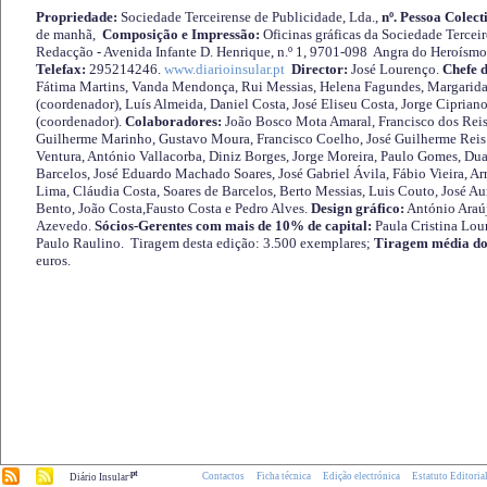
Propriedade:
Sociedade Terceirense de Publicidade, Lda.,
nº. Pessoa Colect
de manhã,
Composição e Impressão:
Oficinas gráficas da Sociedade Tercei
Redacção - Avenida Infante D. Henrique, n.º 1, 9701-098 Angra do Heroísmo 
Telefax:
295214246.
www.diarioinsular.pt
Director:
José Lourenço.
Chefe 
Fátima Martins, Vanda Mendonça, Rui Messias, Helena Fagundes, Margarida
(coordenador), Luís Almeida, Daniel Costa, José Eliseu Costa, Jorge Cipria
(coordenador).
Colaboradores:
João Bosco Mota Amaral, Francisco dos Reis
Guilherme Marinho, Gustavo Moura, Francisco Coelho, José Guilherme Reis 
Ventura, António Vallacorba, Diniz Borges, Jorge Moreira, Paulo Gomes, Duar
Barcelos, José Eduardo Machado Soares, José Gabriel Ávila, Fábio Vieira, A
Lima, Cláudia Costa, Soares de Barcelos, Berto Messias, Luis Couto, José A
Bento, João Costa,Fausto Costa e Pedro Alves.
Design gráfico:
António Araú
Azevedo.
Sócios-Gerentes com mais de 10% de capital:
Paula Cristina Lou
Paulo Raulino. Tiragem desta edição: 3.500 exemplares;
Tiragem média do
euros.
.pt
Contactos
Ficha técnica
Edição electrónica
Estatuto Editoria
Diário Insular