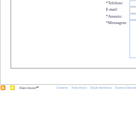
*Telefone:
E-mail:
*Assunto:
*Mensagem:
.pt
Contactos
Ficha técnica
Edição electrónica
Estatuto Editoria
Diário Insular