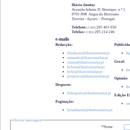
Diário Insular
Avenida Infante D. Henrique, n.º 1
9701-098 Angra do Heroísmo
Terceira - Açores – Portugal.
Telefone:
295 401 050
(+351)
Telefax:
295 214 246
(+351)
e-mails
Redacção:
Publicida
diredacao@diarioinsular.pt
di
armando@diarioinsular.pt
Geral:
carina@diarioinsular.pt
helena@diarioinsular.pt
di
helio@diarioinsular.pt
jlourenco@diarioinsular.pt
Opinião
Desporto:
di
didesporto@diarioinsular.pt
Edição El
Paginação:
we
luisalmeida@diarioinsular.pt
Enviar mensagem
*Nome: