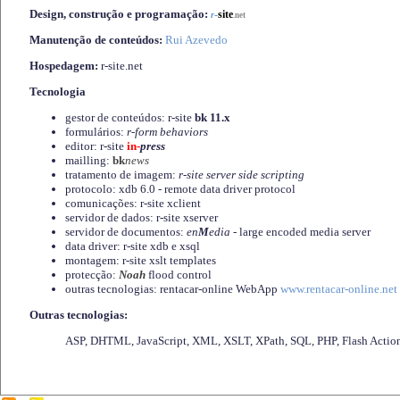
Design, construção e programação:
-
site
r
.net
Manutenção de conteúdos:
Rui Azevedo
Hospedagem:
r-site.net
Tecnologia
gestor de conteúdos: r-site
bk 11.x
formulários:
r-form behaviors
editor: r-site
in-
press
mailling:
bk
news
tratamento de imagem:
r-site server side scripting
protocolo: xdb 6.0 - remote data driver protocol
comunicações: r-site xclient
servidor de dados: r-site xserver
servidor de documentos:
en
M
edia
- large encoded media server
data driver: r-site xdb e xsql
montagem: r-site xslt templates
protecção:
Noah
flood control
outras tecnologias: rentacar-online WebApp
www.rentacar-online.net
Outras tecnologias:
ASP, DHTML, JavaScript, XML, XSLT, XPath, SQL, PHP, Flash Actio