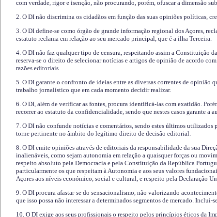
com verdade, rigor e isenção, não procurando, porém, ofuscar a dimensão subj
2. O DI não discrimina os cidadãos em função das suas opiniões políticas, cre
3. O DI define-se como órgão de grande informação regional dos Açores, recl
estatuto reclama em relação ao seu mercado principal, que é a ilha Terceira.
4. O DI não faz qualquer tipo de censura, respeitando assim a Constituição 
reserva-se o direito de selecionar notícias e artigos de opinião de acordo co
razões editoriais.
5. O DI garante o confronto de ideias entre as diversas correntes de opinião 
trabalho jornalístico que em cada momento decidir realizar.
6. O DI, além de verificar as fontes, procura identificá-las com exatidão. Poré
recorrer ao estatuto da confidencialidade, sendo que nestes casos garante a 
7. O DI não confunde notícias e comentários, sendo estes últimos utilizados 
torne pertinente no âmbito do legítimo direito de decisão editorial.
8. O DI emite opiniões através de editoriais da responsabilidade da sua Direç
inalienáveis, como sejam autonomia em relação a quaisquer forças ou movime
respeito absoluto pela Democracia e pela Constituição da República Portugue
particularmente os que respeitam à Autonomia e aos seus valores fundacion
Açores aos níveis económico, social e cultural, e respeito pela Declaração U
9. O DI procura afastar-se do sensacionalismo, não valorizando aconteciment
que isso possa não interessar a determinados segmentos de mercado. Inclui-se
10. O DI exige aos seus profissionais o respeito pelos princípios éticos da I