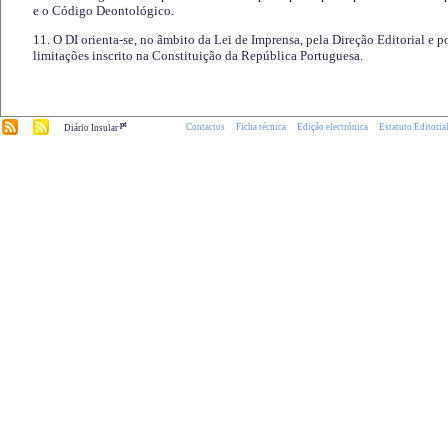
e o Código Deontológico.
11. O DI orienta-se, no âmbito da Lei de Imprensa, pela Direção Editorial e p
limitações inscrito na Constituição da República Portuguesa.
.pt
Contactos
Ficha técnica
Edição electrónica
Estatuto Editoria
Diário Insular