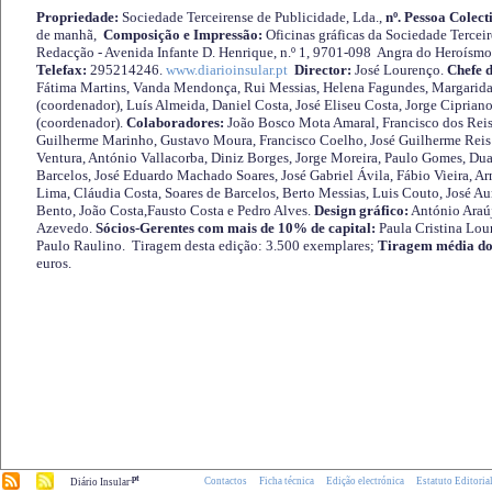
Propriedade:
Sociedade Terceirense de Publicidade, Lda.,
nº. Pessoa Colect
de manhã,
Composição e Impressão:
Oficinas gráficas da Sociedade Tercei
Redacção - Avenida Infante D. Henrique, n.º 1, 9701-098 Angra do Heroísmo 
Telefax:
295214246.
www.diarioinsular.pt
Director:
José Lourenço.
Chefe 
Fátima Martins, Vanda Mendonça, Rui Messias, Helena Fagundes, Margarida
(coordenador), Luís Almeida, Daniel Costa, José Eliseu Costa, Jorge Cipria
(coordenador).
Colaboradores:
João Bosco Mota Amaral, Francisco dos Reis
Guilherme Marinho, Gustavo Moura, Francisco Coelho, José Guilherme Reis 
Ventura, António Vallacorba, Diniz Borges, Jorge Moreira, Paulo Gomes, Duar
Barcelos, José Eduardo Machado Soares, José Gabriel Ávila, Fábio Vieira, A
Lima, Cláudia Costa, Soares de Barcelos, Berto Messias, Luis Couto, José A
Bento, João Costa,Fausto Costa e Pedro Alves.
Design gráfico:
António Araú
Azevedo.
Sócios-Gerentes com mais de 10% de capital:
Paula Cristina Lou
Paulo Raulino. Tiragem desta edição: 3.500 exemplares;
Tiragem média do
euros.
.pt
Contactos
Ficha técnica
Edição electrónica
Estatuto Editoria
Diário Insular