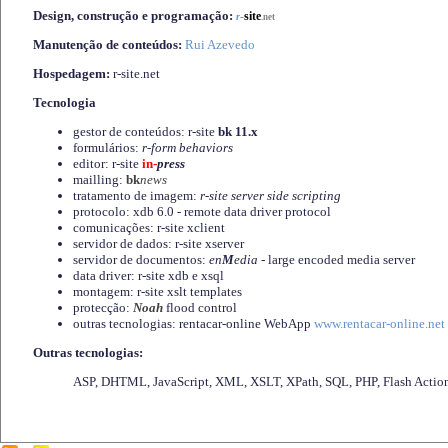
Design, construção e programação:
-
site
r
.net
Manutenção de conteúdos:
Rui Azevedo
Hospedagem:
r-site.net
Tecnologia
gestor de conteúdos: r-site
bk 11.x
formulários:
r-form behaviors
editor: r-site
in-
press
mailling:
bk
news
tratamento de imagem:
r-site server side scripting
protocolo: xdb 6.0 - remote data driver protocol
comunicações: r-site xclient
servidor de dados: r-site xserver
servidor de documentos:
en
M
edia
- large encoded media server
data driver: r-site xdb e xsql
montagem: r-site xslt templates
protecção:
Noah
flood control
outras tecnologias: rentacar-online WebApp
www.rentacar-online.net
Outras tecnologias:
ASP, DHTML, JavaScript, XML, XSLT, XPath, SQL, PHP, Flash Actio