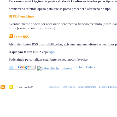
Ferramentas -> Opções de pastas -> Ver -> Ocultar extensões para tipos de
desmarcar a referida opção para que se possa proceder à alteração de tipo.
DI PDF em Linux
Eventualmente poderá ser necessário renomear o ficheiro recebido (download)
linux (exemplo ubuntu + firefox)
Fonte RSS
Além das fontes RSS disponibilizadas, existem tambem leitores especificos 
O que são fontes RSS?
veja
aqui
Pode ainda personalizar esta fonte no seu motor favorito
.pt
Contactos
Ficha técnica
Edição electrónica
Estatuto Editoria
Diário Insular