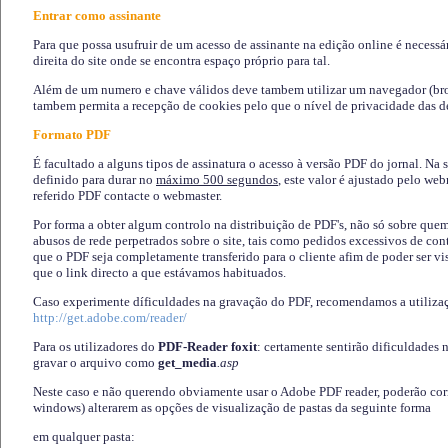
Entrar como assinante
Para que possa usufruir de um acesso de assinante na edição online é necessá
direita do site onde se encontra espaço próprio para tal.
Além de um numero e chave válidos deve tambem utilizar um navegador (brows
tambem permita a recepção de cookies pelo que o nível de privacidade das d
Formato PDF
É facultado a alguns tipos de assinatura o acesso à versão PDF do jornal. Na 
definido para durar no
máximo 500 segundos
, este valor é ajustado pelo we
referido PDF contacte o webmaster.
Por forma a obter algum controlo na distribuição de PDF's, não só sobre que
abusos de rede perpetrados sobre o site, tais como pedidos excessivos de co
que o PDF seja completamente transferido para o cliente afim de poder ser 
que o link directo a que estávamos habituados.
Caso experimente díficuldades na gravação do PDF, recomendamos a utiliza
http://get.adobe.com/reader/
Para os utilizadores do
PDF-Reader foxit
: certamente sentirão dificuldades 
gravar o arquivo como
get_media
.asp
Neste caso e não querendo obviamente usar o Adobe PDF reader, poderão corrig
windows) alterarem as opções de visualização de pastas da seguinte forma
em qualquer pasta
: