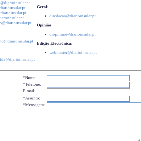
@diarioinsular.pt
Geral:
iarioinsular.pt
iarioinsular.pt
diredacao@diarioinsular.pt
arioinsular.pt
o@diarioinsular.pt
Opinião
diopiniao@diarioinsular.pt
to@diarioinsular.pt
Edição Electrónica:
webmaster@diarioinsular.pt
ida@diarioinsular.pt
*Nome:
*Telefone:
E-mail:
*Assunto:
*Mensagem: