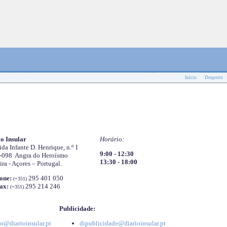
Início
Desporto
o Insular
Horário:
da Infante D. Henrique, n.º 1
9:00 - 12:30
-098 Angra do Heroísmo
13:30 - 18:00
ira - Açores – Portugal.
one:
295 401 050
(+351)
ax:
295 214 246
(+351)
Publicidade:
o@diarioinsular.pt
dipublicidade@diarioinsular.pt