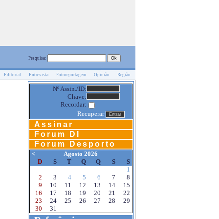
Pesquisa:
Editorial
Entrevista
Fotoreportagem
Opinião
Região
Nº Assin./ID:
Chave:
Recordar:
Recuperar
Assinar
Forum DI
Forum Desporto
<
Agosto 2026
D
S
T
Q
Q
S
S
1
2
3
4
5
6
7
8
9
10
11
12
13
14
15
16
17
18
19
20
21
22
23
24
25
26
27
28
29
30
31