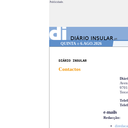
Publicidade.
QUINTA
o
6.AGO.2026
DIÁRIO INSULAR
Contactos
Diári
Aveni
9701
Terce
Telef
Telef
e-mails
Redacção:
diredaca