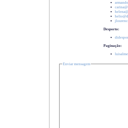
armando
carina@d
helena@d
helio@di
jlourenc
Desporto:
didespor
Paginação:
luisalme
Enviar mensagem