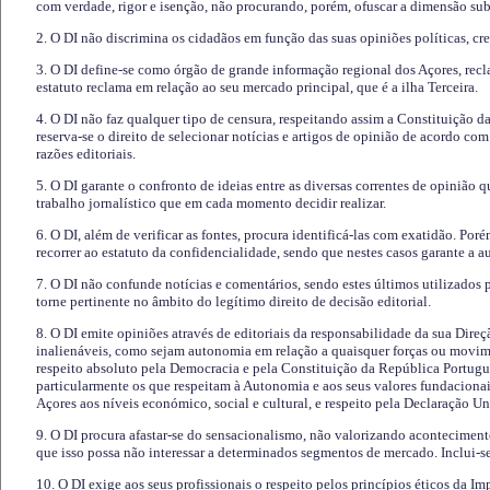
com verdade, rigor e isenção, não procurando, porém, ofuscar a dimensão subj
2. O DI não discrimina os cidadãos em função das suas opiniões políticas, cre
3. O DI define-se como órgão de grande informação regional dos Açores, recl
estatuto reclama em relação ao seu mercado principal, que é a ilha Terceira.
4. O DI não faz qualquer tipo de censura, respeitando assim a Constituição 
reserva-se o direito de selecionar notícias e artigos de opinião de acordo co
razões editoriais.
5. O DI garante o confronto de ideias entre as diversas correntes de opinião 
trabalho jornalístico que em cada momento decidir realizar.
6. O DI, além de verificar as fontes, procura identificá-las com exatidão. Poré
recorrer ao estatuto da confidencialidade, sendo que nestes casos garante a 
7. O DI não confunde notícias e comentários, sendo estes últimos utilizados 
torne pertinente no âmbito do legítimo direito de decisão editorial.
8. O DI emite opiniões através de editoriais da responsabilidade da sua Direç
inalienáveis, como sejam autonomia em relação a quaisquer forças ou movime
respeito absoluto pela Democracia e pela Constituição da República Portugue
particularmente os que respeitam à Autonomia e aos seus valores fundacion
Açores aos níveis económico, social e cultural, e respeito pela Declaração U
9. O DI procura afastar-se do sensacionalismo, não valorizando aconteciment
que isso possa não interessar a determinados segmentos de mercado. Inclui-se
10. O DI exige aos seus profissionais o respeito pelos princípios éticos da I