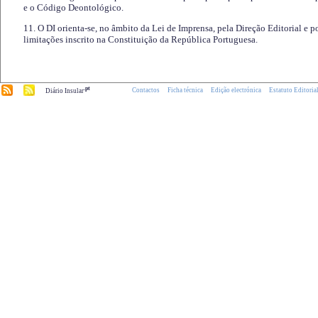
e o Código Deontológico.
11. O DI orienta-se, no âmbito da Lei de Imprensa, pela Direção Editorial e p
limitações inscrito na Constituição da República Portuguesa.
.pt
Contactos
Ficha técnica
Edição electrónica
Estatuto Editoria
Diário Insular