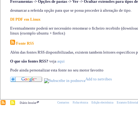
Ferramentas -> Opções de pastas -> Ver -> Ocultar extensões para tipos de
desmarcar a referida opção para que se possa proceder à alteração de tipo.
DI PDF em Linux
Eventualmente poderá ser necessário renomear o ficheiro recebido (download)
linux (exemplo ubuntu + firefox)
Fonte RSS
Além das fontes RSS disponibilizadas, existem tambem leitores especificos 
O que são fontes RSS?
veja
aqui
Pode ainda personalizar esta fonte no seu motor favorito
.pt
Contactos
Ficha técnica
Edição electrónica
Estatuto Editoria
Diário Insular