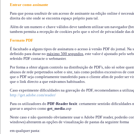
Entrar como assinante
Para que possa usufruir de um acesso de assinante na edição online é necessá
direita do site onde se encontra espaço próprio para tal.
Além de um numero e chave válidos deve tambem utilizar um navegador (brows
tambem permita a recepção de cookies pelo que o nível de privacidade das d
Formato PDF
É facultado a alguns tipos de assinatura o acesso à versão PDF do jornal. Na 
definido para durar no
máximo 500 segundos
, este valor é ajustado pelo we
referido PDF contacte o webmaster.
Por forma a obter algum controlo na distribuição de PDF's, não só sobre que
abusos de rede perpetrados sobre o site, tais como pedidos excessivos de co
que o PDF seja completamente transferido para o cliente afim de poder ser 
que o link directo a que estávamos habituados.
Caso experimente díficuldades na gravação do PDF, recomendamos a utiliza
http://get.adobe.com/reader/
Para os utilizadores do
PDF-Reader foxit
: certamente sentirão dificuldades 
gravar o arquivo como
get_media
.asp
Neste caso e não querendo obviamente usar o Adobe PDF reader, poderão corrig
windows) alterarem as opções de visualização de pastas da seguinte forma
em qualquer pasta
: