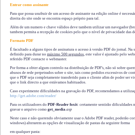
Entrar como assinante
Para que possa usufruir de um acesso de assinante na edição online é necessá
direita do site onde se encontra espaço próprio para tal.
Além de um numero e chave válidos deve tambem utilizar um navegador (brows
tambem permita a recepção de cookies pelo que o nível de privacidade das d
Formato PDF
É facultado a alguns tipos de assinatura o acesso à versão PDF do jornal. Na 
definido para durar no
máximo 500 segundos
, este valor é ajustado pelo we
referido PDF contacte o webmaster.
Por forma a obter algum controlo na distribuição de PDF's, não só sobre que
abusos de rede perpetrados sobre o site, tais como pedidos excessivos de co
que o PDF seja completamente transferido para o cliente afim de poder ser 
que o link directo a que estávamos habituados.
Caso experimente díficuldades na gravação do PDF, recomendamos a utiliza
http://get.adobe.com/reader/
Para os utilizadores do
PDF-Reader foxit
: certamente sentirão dificuldades 
gravar o arquivo como
get_media
.asp
Neste caso e não querendo obviamente usar o Adobe PDF reader, poderão corrig
windows) alterarem as opções de visualização de pastas da seguinte forma
em qualquer pasta
: