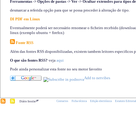
Ferramentas -> Opções de pastas -> Ver -> Ocultar extensões para tipos de
desmarcar a referida opção para que se possa proceder à alteração de tipo.
DI PDF em Linux
Eventualmente poderá ser necessário renomear o ficheiro recebido (download)
linux (exemplo ubuntu + firefox)
Fonte RSS
Além das fontes RSS disponibilizadas, existem tambem leitores especificos 
O que são fontes RSS?
veja
aqui
Pode ainda personalizar esta fonte no seu motor favorito
.pt
Contactos
Ficha técnica
Edição electrónica
Estatuto Editoria
Diário Insular