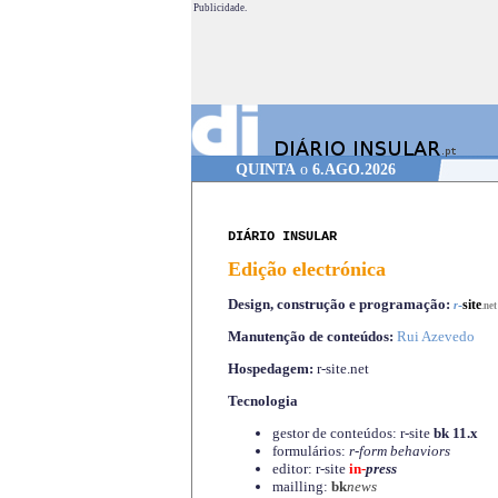
Publicidade.
QUINTA
o
6.AGO.2026
DIÁRIO INSULAR
Edição electrónica
Design, construção e programação:
-
site
r
.net
Manutenção de conteúdos:
Rui Azevedo
Hospedagem:
r-site.net
Tecnologia
gestor de conteúdos: r-site
bk 11.x
formulários:
r-form behaviors
editor: r-site
in-
press
mailling:
bk
news