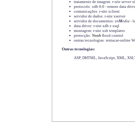
tratamento de imagem:
r-site server s
protocolo: xdb 6.0 - remote data driv
comunicações: r-site xclient
servidor de dados: r-site xserver
servidor de documentos:
en
M
edia
- l
data driver: r-site xdb e xsql
montagem: r-site xslt templates
protecção:
Noah
flood control
outras tecnologias: rentacar-online
Outras tecnologias:
ASP, DHTML, JavaScript, XML, XSLT,