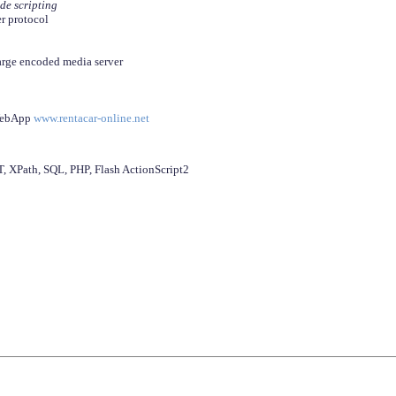
ide scripting
er protocol
arge encoded media server
 WebApp
www.rentacar-online.net
 XPath, SQL, PHP, Flash ActionScript2