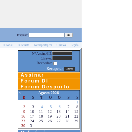
Pesquisa:
Editorial
Entrevista
Fotoreportagem
Opinião
Região
Nº Assin./ID:
Chave:
Recordar:
Recuperar
Assinar
Forum DI
Forum Desporto
<
Agosto 2026
D
S
T
Q
Q
S
S
1
2
3
4
5
6
7
8
9
10
11
12
13
14
15
16
17
18
19
20
21
22
23
24
25
26
27
28
29
30
31