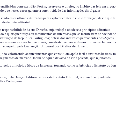
identificá-las com exatidão. Porém, reserva-se o direito, no âmbito das leis em vigor,
endo que nestes casos garante a autenticidade das informações divulgadas.
sendo estes últimos utilizados para explicar contextos de informação, desde que tal
o de decisão editorial.
da responsabilidade da sua Direção, cuja redação obedece a princípios editoriais
ão a quaisquer forças ou movimentos de interesses que se manifestem na sociedade
stituição da República Portuguesa; defesa dos interesses permanentes dos Açores,
a e aos seus valores fundacionais, com destaque para o desenvolvimento harmónic
al, e respeito pela Declaração Universal dos Direitos de Homem.
o, não valorizando acontecimentos que constituam apelo fácil a instintos básicos, 
 segmentos de mercado. Inclui-se aqui a devassa da vida privada, que rejeitamos.
ito pelos princípios éticos da Imprensa, tomando como referências o Estatuto do Jor
ensa, pela Direção Editorial e por este Estatuto Editorial, aceitando o quadro de
lica Portuguesa.