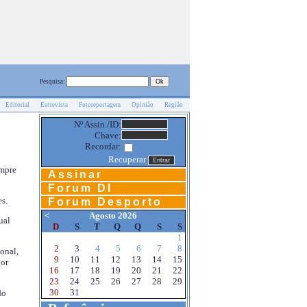
Pesquisa:
Editorial
Entrevista
Fotoreportagem
Opinião
Região
Nº Assin./ID:
Chave:
Recordar:
Recuperar
empre
Assinar
Forum DI
s.
Forum Desporto
<
Agosto 2026
ual
D
S
T
Q
Q
S
S
1
2
3
4
5
6
7
8
onal,
9
10
11
12
13
14
15
por
16
17
18
19
20
21
22
23
24
25
26
27
28
29
30
31
do