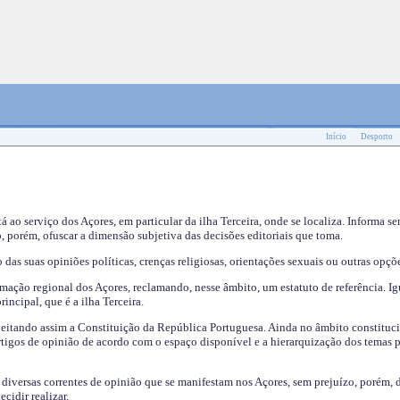
Início
Desporto
tá ao serviço dos Açores, em particular da ilha Terceira, onde se localiza. Informa s
, porém, ofuscar a dimensão subjetiva das decisões editoriais que toma.
das suas opiniões políticas, crenças religiosas, orientações sexuais ou outras opçõe
mação regional dos Açores, reclamando, nesse âmbito, um estatuto de referência. Ig
incipal, que é a ilha Terceira.
speitando assim a Constituição da República Portuguesa. Ainda no âmbito constituci
 artigos de opinião de acordo com o espaço disponível e a hierarquização dos temas 
s diversas correntes de opinião que se manifestam nos Açores, sem prejuízo, porém, 
cidir realizar.