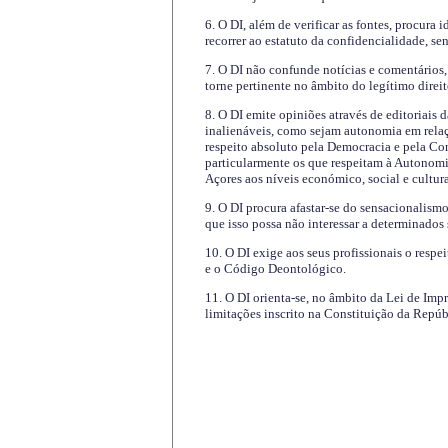
6. O DI, além de verificar as fontes, procura 
recorrer ao estatuto da confidencialidade, s
7. O DI não confunde notícias e comentários, 
torne pertinente no âmbito do legítimo direit
8. O DI emite opiniões através de editoriais 
inalienáveis, como sejam autonomia em relaç
respeito absoluto pela Democracia e pela Con
particularmente os que respeitam à Autonomi
Açores aos níveis económico, social e cultur
9. O DI procura afastar-se do sensacionalism
que isso possa não interessar a determinados
10. O DI exige aos seus profissionais o respe
e o Código Deontológico.
11. O DI orienta-se, no âmbito da Lei de Impr
limitações inscrito na Constituição da Repúb