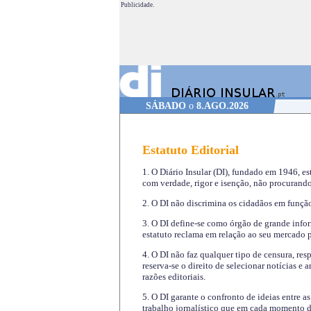
Publicidade.
SÁBADO
o
8.AGO.2026
Estatuto Editorial
1. O Diário Insular (DI), fundado em 1946, es
com verdade, rigor e isenção, não procurando
2. O DI não discrimina os cidadãos em função 
3. O DI define-se como órgão de grande infor
estatuto reclama em relação ao seu mercado pr
4. O DI não faz qualquer tipo de censura, re
reserva-se o direito de selecionar notícias e
razões editoriais.
5. O DI garante o confronto de ideias entre a
trabalho jornalístico que em cada momento de