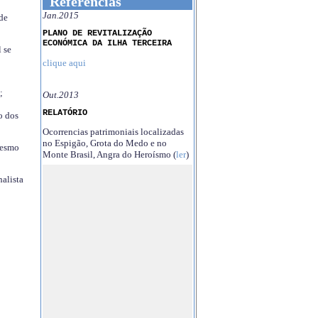
Referências
Jan.2015
 de
PLANO DE REVITALIZAÇÃO
ECONÓMICA DA ILHA TERCEIRA
 se
clique aqui
;
Out.2013
RELATÓRIO
o dos
Ocorrencias patrimoniais localizadas
no Espigão, Grota do Medo e no
mesmo
Monte Brasil, Angra do Heroísmo (
ler
)
nalista