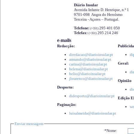
Diário Insular
Avenida Infante D. Henrique, n.º 1
9701-098 Angra do Heroísmo
Terceira - Açores – Portugal.
Telefone:
295 401 050
(+351)
Telefax:
295 214 246
(+351)
e-mails
Redacção:
Publicida
diredacao@diarioinsular.pt
di
armando@diarioinsular.pt
Geral:
carina@diarioinsular.pt
helena@diarioinsular.pt
di
helio@diarioinsular.pt
jlourenco@diarioinsular.pt
Opinião
Desporto:
di
didesporto@diarioinsular.pt
Edição El
Paginação:
we
luisalmeida@diarioinsular.pt
Enviar mensagem
*Nome: