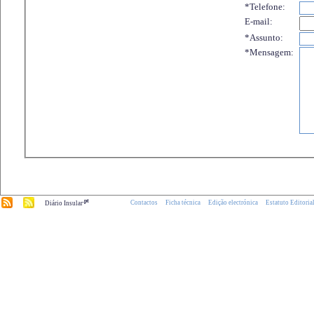
*Telefone:
E-mail:
*Assunto:
*Mensagem:
.pt
Contactos
Ficha técnica
Edição electrónica
Estatuto Editoria
Diário Insular