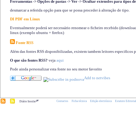
Ferramentas -> Opções de pastas -> Ver -> Ocultar extensões para tipos de
desmarcar a referida opção para que se possa proceder à alteração de tipo.
DI PDF em Linux
Eventualmente poderá ser necessário renomear o ficheiro recebido (download)
linux (exemplo ubuntu + firefox)
Fonte RSS
Além das fontes RSS disponibilizadas, existem tambem leitores especificos 
O que são fontes RSS?
veja
aqui
Pode ainda personalizar esta fonte no seu motor favorito
.pt
Contactos
Ficha técnica
Edição electrónica
Estatuto Editoria
Diário Insular