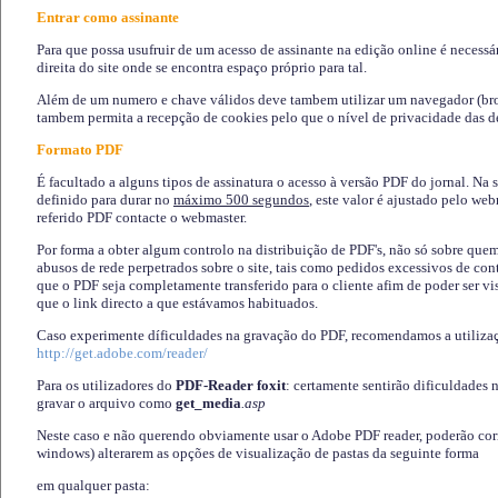
Entrar como assinante
Para que possa usufruir de um acesso de assinante na edição online é necessá
direita do site onde se encontra espaço próprio para tal.
Além de um numero e chave válidos deve tambem utilizar um navegador (brows
tambem permita a recepção de cookies pelo que o nível de privacidade das d
Formato PDF
É facultado a alguns tipos de assinatura o acesso à versão PDF do jornal. Na 
definido para durar no
máximo 500 segundos
, este valor é ajustado pelo we
referido PDF contacte o webmaster.
Por forma a obter algum controlo na distribuição de PDF's, não só sobre que
abusos de rede perpetrados sobre o site, tais como pedidos excessivos de co
que o PDF seja completamente transferido para o cliente afim de poder ser 
que o link directo a que estávamos habituados.
Caso experimente díficuldades na gravação do PDF, recomendamos a utiliza
http://get.adobe.com/reader/
Para os utilizadores do
PDF-Reader foxit
: certamente sentirão dificuldades 
gravar o arquivo como
get_media
.asp
Neste caso e não querendo obviamente usar o Adobe PDF reader, poderão corrig
windows) alterarem as opções de visualização de pastas da seguinte forma
em qualquer pasta
: