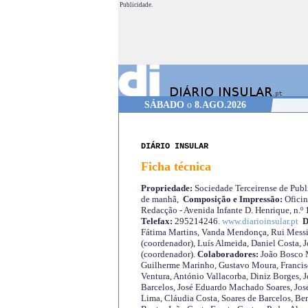
Publicidade.
SÁBADO
o
8.AGO.2026
DIÁRIO INSULAR
Ficha técnica
Propriedade:
Sociedade Terceirense de Publi
de manhã,
Composição e Impressão:
Oficin
Redacção - Avenida Infante D. Henrique, n.º
Telefax:
295214246.
www.diarioinsular.pt
D
Fátima Martins, Vanda Mendonça, Rui Messi
(coordenador), Luís Almeida, Daniel Costa, 
(coordenador).
Colaboradores:
João Bosco M
Guilherme Marinho, Gustavo Moura, Francisc
Ventura, António Vallacorba, Diniz Borges, J
Barcelos, José Eduardo Machado Soares, José
Lima, Cláudia Costa, Soares de Barcelos, Be