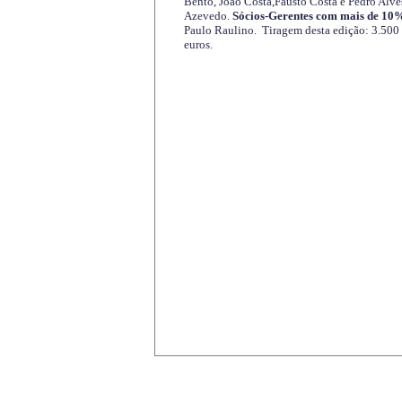
Bento, João Costa,Fausto Costa e Pedro Alve
Azevedo.
Sócios-Gerentes com mais de 10%
Paulo Raulino. Tiragem desta edição: 3.500
euros.