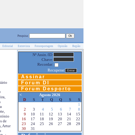
Pesquisa:
Editorial
Entrevista
Fotoreportagem
Opinião
Região
Nº Assin./ID:
Chave:
Recordar:
Recuperar
Assinar
Forum DI
iário
Forum Desporto
0
<
Agosto 2026
ira,
D
S
T
Q
Q
S
S
a
1
a
2
3
4
5
6
7
8
te,
9
10
11
12
13
14
15
ntónio
16
17
18
19
20
21
22
s de
23
24
25
26
27
28
29
, Artur
30
31
o