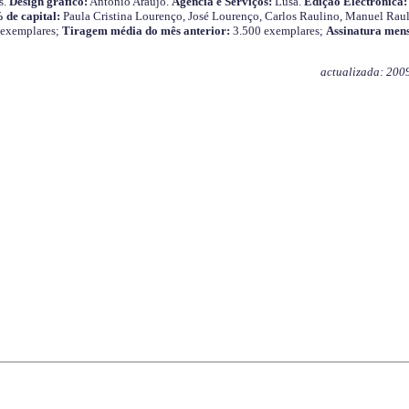
s.
Design gráfico:
António Araújo.
Agência e Serviços:
Lusa.
Edição Electrónica:
 de capital:
Paula Cristina Lourenço, José Lourenço, Carlos Raulino, Manuel Raul
 exemplares;
Tiragem média do mês anterior:
3.500 exemplares;
Assinatura mens
actualizada: 200