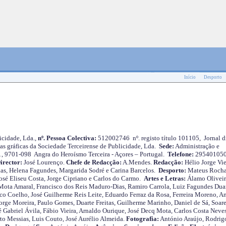
Início
Desporto
cidade, Lda.,
nº. Pessoa Colectiva:
512002746 nº. registo título 101105, Jornal d
as gráficas da Sociedade Terceirense de Publicidade, Lda.
Sede:
Administração e
 1, 9701-098 Angra do Heroísmo Terceira - Açores – Portugal.
Telefone:
29540105
irector:
José Lourenço.
Chefe de Redacção:
A.Mendes.
Redacção:
Hélio Jorge Vie
as, Helena Fagundes, Margarida Sodré e Carina Barcelos.
Desporto:
Mateus Roch
José Eliseu Costa, Jorge Cipriano e Carlos do Carmo.
Artes e Letras:
Álamo Oliveir
ota Amaral, Francisco dos Reis Maduro-Dias, Ramiro Carrola, Luiz Fagundes Duar
o Coelho, José Guilherme Reis Leite, Eduardo Ferraz da Rosa, Ferreira Moreno, A
orge Moreira, Paulo Gomes, Duarte Freitas, Guilherme Marinho, Daniel de Sá, Soare
 Gabriel Ávila, Fábio Vieira, Arnaldo Ourique, José Decq Mota, Carlos Costa Neves
rto Messias, Luis Couto, José Aurélio Almeida.
Fotografia:
António Araújo, Rodrig