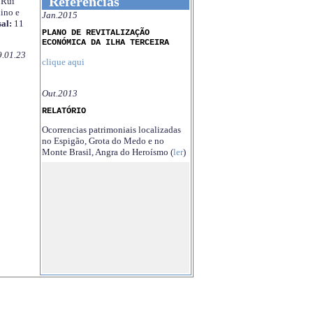
Referências
Rui
ino e
Jan.2015
al:
11
PLANO DE REVITALIZAÇÃO
ECONÓMICA DA ILHA TERCEIRA
9.01.23
clique aqui
Out.2013
RELATÓRIO
Ocorrencias patrimoniais localizadas
no Espigão, Grota do Medo e no
Monte Brasil, Angra do Heroísmo (
ler
)