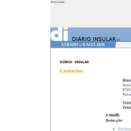
Publicidade.
SÁBADO
o
8.AGO.2026
DIÁRIO INSULAR
Contactos
Diári
Aveni
9701
Terce
Telef
Telef
e-mails
Redacção:
diredaca