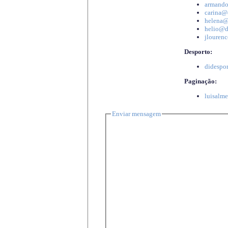
armando
carina@d
helena@d
helio@di
jlourenc
Desporto:
didespor
Paginação:
luisalme
Enviar mensagem