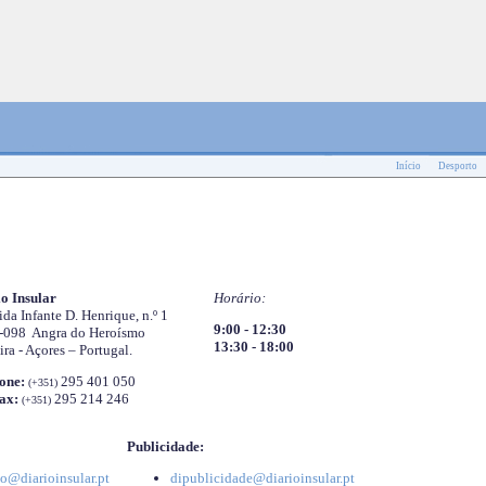
Início
Desporto
o Insular
Horário:
da Infante D. Henrique, n.º 1
9:00 - 12:30
-098 Angra do Heroísmo
13:30 - 18:00
ira - Açores – Portugal.
one:
295 401 050
(+351)
ax:
295 214 246
(+351)
Publicidade:
o@diarioinsular.pt
dipublicidade@diarioinsular.pt