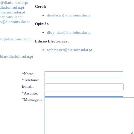
@diarioinsular.pt
Geral:
iarioinsular.pt
iarioinsular.pt
diredacao@diarioinsular.pt
arioinsular.pt
o@diarioinsular.pt
Opinião
diopiniao@diarioinsular.pt
to@diarioinsular.pt
Edição Electrónica:
webmaster@diarioinsular.pt
ida@diarioinsular.pt
*Nome:
*Telefone:
E-mail:
*Assunto:
*Mensagem: