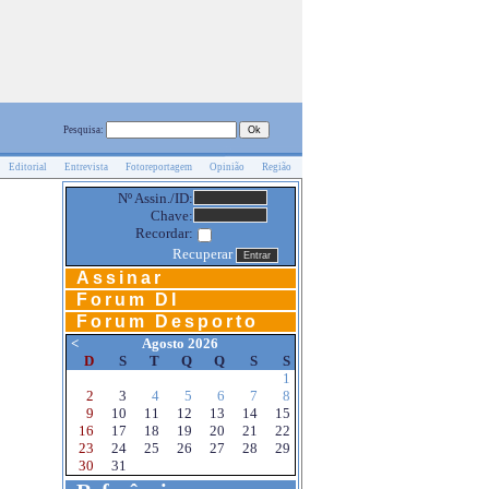
Pesquisa:
Editorial
Entrevista
Fotoreportagem
Opinião
Região
Nº Assin./ID:
Chave:
Recordar:
Recuperar
Assinar
Forum DI
Forum Desporto
<
Agosto 2026
D
S
T
Q
Q
S
S
1
2
3
4
5
6
7
8
9
10
11
12
13
14
15
16
17
18
19
20
21
22
23
24
25
26
27
28
29
30
31