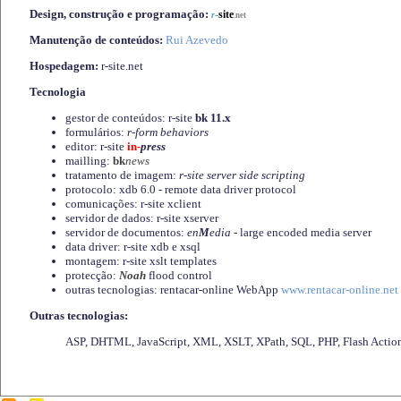
Design, construção e programação:
-
site
r
.net
Manutenção de conteúdos:
Rui Azevedo
Hospedagem:
r-site.net
Tecnologia
gestor de conteúdos: r-site
bk 11.x
formulários:
r-form behaviors
editor: r-site
in-
press
mailling:
bk
news
tratamento de imagem:
r-site server side scripting
protocolo: xdb 6.0 - remote data driver protocol
comunicações: r-site xclient
servidor de dados: r-site xserver
servidor de documentos:
en
M
edia
- large encoded media server
data driver: r-site xdb e xsql
montagem: r-site xslt templates
protecção:
Noah
flood control
outras tecnologias: rentacar-online WebApp
www.rentacar-online.net
Outras tecnologias:
ASP, DHTML, JavaScript, XML, XSLT, XPath, SQL, PHP, Flash Actio