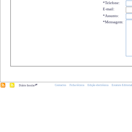
*Telefone:
E-mail:
*Assunto:
*Mensagem:
.pt
Contactos
Ficha técnica
Edição electrónica
Estatuto Editoria
Diário Insular