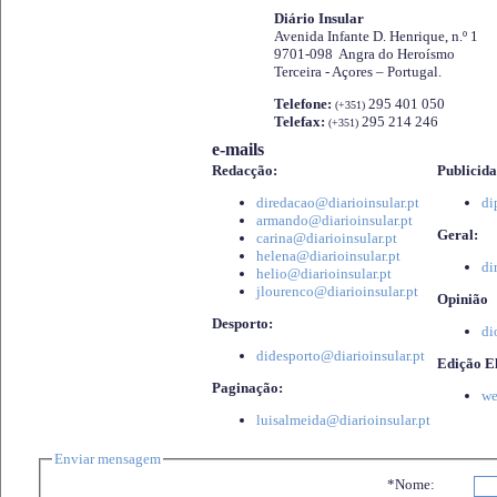
Diário Insular
Avenida Infante D. Henrique, n.º 1
9701-098 Angra do Heroísmo
Terceira - Açores – Portugal.
Telefone:
295 401 050
(+351)
Telefax:
295 214 246
(+351)
e-mails
Redacção:
Publicida
diredacao@diarioinsular.pt
di
armando@diarioinsular.pt
Geral:
carina@diarioinsular.pt
helena@diarioinsular.pt
di
helio@diarioinsular.pt
jlourenco@diarioinsular.pt
Opinião
Desporto:
di
didesporto@diarioinsular.pt
Edição El
Paginação:
we
luisalmeida@diarioinsular.pt
Enviar mensagem
*Nome: