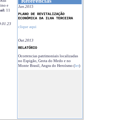
Referências
Rui
ino e
Jan.2015
al:
11
PLANO DE REVITALIZAÇÃO
ECONÓMICA DA ILHA TERCEIRA
9.01.23
clique aqui
Out.2013
RELATÓRIO
Ocorrencias patrimoniais localizadas
no Espigão, Grota do Medo e no
Monte Brasil, Angra do Heroísmo (
ler
)