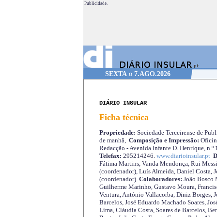
Publicidade.
SEXTA
o
7.AGO.2026
DIÁRIO INSULAR
Ficha técnica
Propriedade:
Sociedade Terceirense de Publi
de manhã,
Composição e Impressão:
Oficin
Redacção - Avenida Infante D. Henrique, n.º
Telefax:
295214246.
www.diarioinsular.pt
D
Fátima Martins, Vanda Mendonça, Rui Messi
(coordenador), Luís Almeida, Daniel Costa, 
(coordenador).
Colaboradores:
João Bosco M
Guilherme Marinho, Gustavo Moura, Francisc
Ventura, António Vallacorba, Diniz Borges, J
Barcelos, José Eduardo Machado Soares, José
Lima, Cláudia Costa, Soares de Barcelos, Be