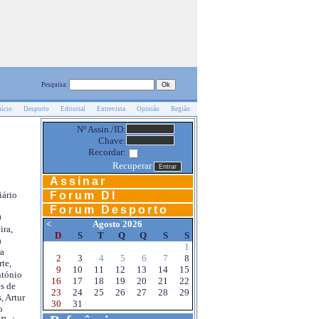
Pesquisa:
nício
Desporto
Editorial
Entrevista
Opinião
Região
Nº Assin./ID:
Chave:
Recordar:
Recuperar
Assinar
Forum DI
iário
Forum Desporto
0
<
Agosto 2026
ira,
D
S
T
Q
Q
S
S
a
1
a
2
3
4
5
6
7
8
te,
9
10
11
12
13
14
15
ntónio
16
17
18
19
20
21
22
s de
23
24
25
26
27
28
29
, Artur
30
31
o