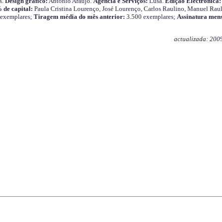
s.
Design gráfico:
António Araújo.
Agência e Serviços:
Lusa.
Edição Electrónica:
 de capital:
Paula Cristina Lourenço, José Lourenço, Carlos Raulino, Manuel Raul
 exemplares;
Tiragem média do mês anterior:
3.500 exemplares;
Assinatura mens
actualizada: 200