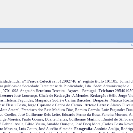
I
cidade, Lda.,
nº. Pessoa Colectiva:
512002746 nº. registo título 101105, Jornal d
as gráficas da Sociedade Terceirense de Publicidade, Lda.
Sede:
Administração e
 1, 9701-098 Angra do Heroísmo Terceira - Açores – Portugal.
Telefone:
29540105
irector:
José Lourenço.
Chefe de Redacção:
A.Mendes.
Redacção:
Hélio Jorge Vie
as, Helena Fagundes, Margarida Sodré e Carina Barcelos.
Desporto:
Mateus Roch
José Eliseu Costa, Jorge Cipriano e Carlos do Carmo.
Artes e Letras:
Álamo Oliveir
ota Amaral, Francisco dos Reis Maduro-Dias, Ramiro Carrola, Luiz Fagundes Duar
o Coelho, José Guilherme Reis Leite, Eduardo Ferraz da Rosa, Ferreira Moreno, A
orge Moreira, Paulo Gomes, Duarte Freitas, Guilherme Marinho, Daniel de Sá, Soare
 Gabriel Ávila, Fábio Vieira, Arnaldo Ourique, José Decq Mota, Carlos Costa Neves
rto Messias, Luis Couto, José Aurélio Almeida.
Fotografia:
António Araújo, Rodrig