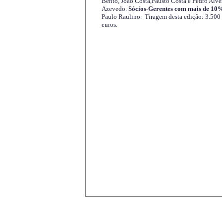
Bento, João Costa,Fausto Costa e Pedro Alve
Azevedo.
Sócios-Gerentes com mais de 10%
Paulo Raulino. Tiragem desta edição: 3.500
euros.