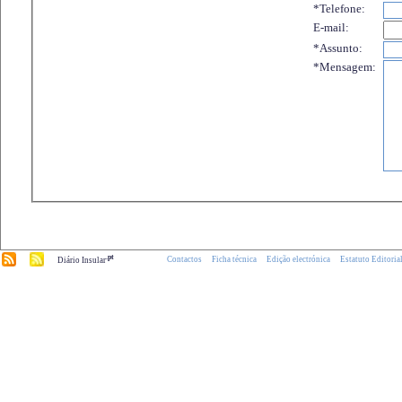
*Telefone:
E-mail:
*Assunto:
*Mensagem:
.pt
Contactos
Ficha técnica
Edição electrónica
Estatuto Editoria
Diário Insular