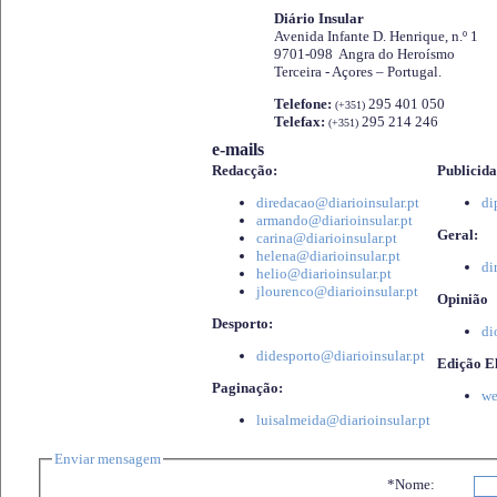
Diário Insular
Avenida Infante D. Henrique, n.º 1
9701-098 Angra do Heroísmo
Terceira - Açores – Portugal.
Telefone:
295 401 050
(+351)
Telefax:
295 214 246
(+351)
e-mails
Redacção:
Publicida
diredacao@diarioinsular.pt
di
armando@diarioinsular.pt
Geral:
carina@diarioinsular.pt
helena@diarioinsular.pt
di
helio@diarioinsular.pt
jlourenco@diarioinsular.pt
Opinião
Desporto:
di
didesporto@diarioinsular.pt
Edição El
Paginação:
we
luisalmeida@diarioinsular.pt
Enviar mensagem
*Nome: