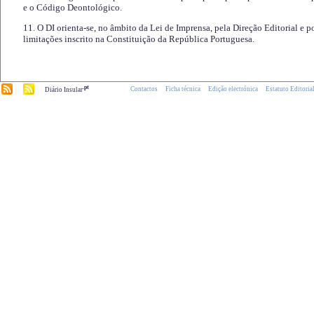
e o Código Deontológico.
11. O DI orienta-se, no âmbito da Lei de Imprensa, pela Direção Editorial e p
limitações inscrito na Constituição da República Portuguesa.
.pt
Contactos
Ficha técnica
Edição electrónica
Estatuto Editoria
Diário Insular