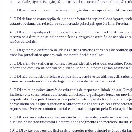
com verdade, rigor e isenção, não procurando, porém, ofuscar a dimensão subj
2. O DI não discrimina os cidadãos em função das suas opiniões políticas, cre
3. O DI define-se como órgão de grande informação regional dos Açores, recl
estatuto reclama em relação ao seu mercado principal, que é a ilha Terceira.
4. O DI não faz qualquer tipo de censura, respeitando assim a Constituição 
reserva-se o direito de selecionar notícias e artigos de opinião de acordo co
razões editoriais.
5. O DI garante o confronto de ideias entre as diversas correntes de opinião 
trabalho jornalístico que em cada momento decidir realizar.
6. O DI, além de verificar as fontes, procura identificá-las com exatidão. Poré
recorrer ao estatuto da confidencialidade, sendo que nestes casos garante a 
7. O DI não confunde notícias e comentários, sendo estes últimos utilizados 
torne pertinente no âmbito do legítimo direito de decisão editorial.
8. O DI emite opiniões através de editoriais da responsabilidade da sua Direç
inalienáveis, como sejam autonomia em relação a quaisquer forças ou movime
respeito absoluto pela Democracia e pela Constituição da República Portugue
particularmente os que respeitam à Autonomia e aos seus valores fundacion
Açores aos níveis económico, social e cultural, e respeito pela Declaração U
9. O DI procura afastar-se do sensacionalismo, não valorizando aconteciment
que isso possa não interessar a determinados segmentos de mercado. Inclui-se
10. O DI exige aos seus profissionais o respeito pelos princípios éticos da I