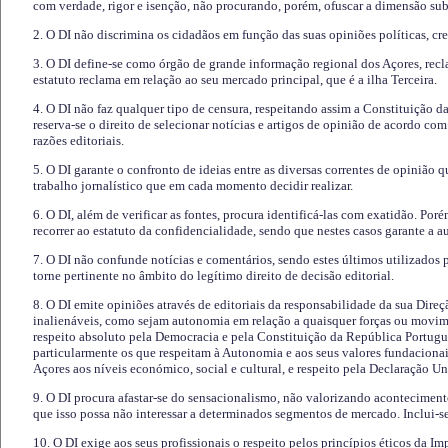
com verdade, rigor e isenção, não procurando, porém, ofuscar a dimensão subj
2. O DI não discrimina os cidadãos em função das suas opiniões políticas, cre
3. O DI define-se como órgão de grande informação regional dos Açores, recl
estatuto reclama em relação ao seu mercado principal, que é a ilha Terceira.
4. O DI não faz qualquer tipo de censura, respeitando assim a Constituição 
reserva-se o direito de selecionar notícias e artigos de opinião de acordo co
razões editoriais.
5. O DI garante o confronto de ideias entre as diversas correntes de opinião 
trabalho jornalístico que em cada momento decidir realizar.
6. O DI, além de verificar as fontes, procura identificá-las com exatidão. Poré
recorrer ao estatuto da confidencialidade, sendo que nestes casos garante a 
7. O DI não confunde notícias e comentários, sendo estes últimos utilizados 
torne pertinente no âmbito do legítimo direito de decisão editorial.
8. O DI emite opiniões através de editoriais da responsabilidade da sua Direç
inalienáveis, como sejam autonomia em relação a quaisquer forças ou movime
respeito absoluto pela Democracia e pela Constituição da República Portugue
particularmente os que respeitam à Autonomia e aos seus valores fundacion
Açores aos níveis económico, social e cultural, e respeito pela Declaração U
9. O DI procura afastar-se do sensacionalismo, não valorizando aconteciment
que isso possa não interessar a determinados segmentos de mercado. Inclui-se
10. O DI exige aos seus profissionais o respeito pelos princípios éticos da I