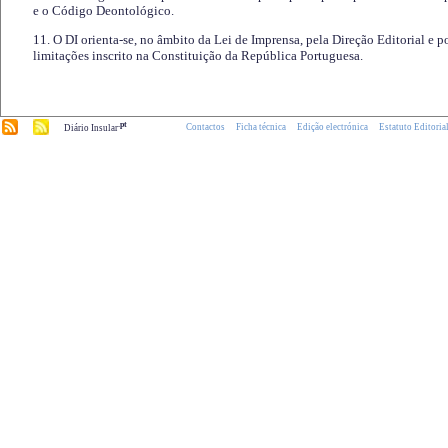
e o Código Deontológico.
11. O DI orienta-se, no âmbito da Lei de Imprensa, pela Direção Editorial e p
limitações inscrito na Constituição da República Portuguesa.
.pt
Contactos
Ficha técnica
Edição electrónica
Estatuto Editoria
Diário Insular