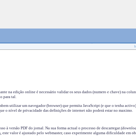
I
nante na edição online é necessário validar os seus dados (numero e chave) na colu
o para tal.
em utilizar um navegador (browser) que permita JavaScript (e que o tenha activo)
ue o nível de privacidade das definições de internet não poderá estar no maximo.
esso à versão PDF do jornal. Na sua forma actual o processo de descarregar
(downloa
s
, este valor é ajustado pelo webmaster, caso experimente alguma dificuldade em ob