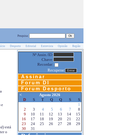
Pesquisa:
nício
Desporto
Editorial
Entrevista
Opinião
Região
Nº Assin./ID:
Chave:
Recordar:
Recuperar
Assinar
Forum DI
Forum Desporto
na
<
Agosto 2026
D
S
T
Q
Q
S
S
1
 e
2
3
4
5
6
7
8
9
10
11
12
13
14
15
16
17
18
19
20
21
22
23
24
25
26
27
28
29
d)
está
30
31
ter o