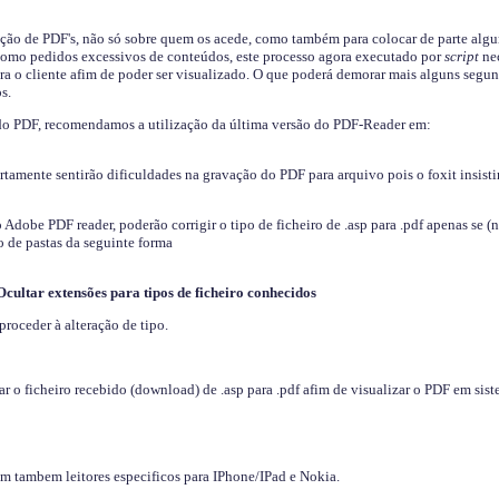
ição de PDF's, não só sobre quem os acede, como também para colocar de parte algu
s como pedidos excessivos de conteúdos, este processo agora executado por
script
nec
ra o cliente afim de poder ser visualizado. O que poderá demorar mais alguns segu
s.
do PDF, recomendamos a utilização da última versão do PDF-Reader em:
ertamente sentirão dificuldades na gravação do PDF para arquivo pois o foxit insisti
dobe PDF reader, poderão corrigir o tipo de ficheiro de .asp para .pdf apenas se (
 de pastas da seguinte forma
Ocultar extensões para tipos de ficheiro conhecidos
proceder à alteração de tipo.
 o ficheiro recebido (download) de .asp para .pdf afim de visualizar o PDF em sis
em tambem leitores especificos para IPhone/IPad e Nokia.