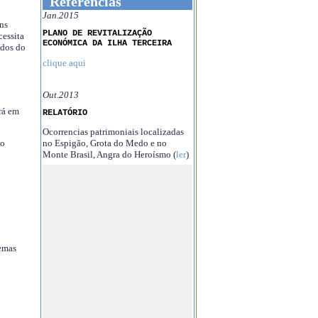
Referências
Jan.2015
ns
PLANO DE REVITALIZAÇÃO
essita
ECONÓMICA DA ILHA TERCEIRA
ndos do
clique aqui
Out.2013
rá em
RELATÓRIO
Ocorrencias patrimoniais localizadas
no Espigão, Grota do Medo e no
no
Monte Brasil, Angra do Heroísmo (
ler
)
temas