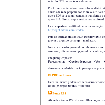
referido PDF contacte o webmaster.
Por forma a obter algum controlo na distribu
abusos de rede perpetrados sobre o site, tai
que o PDF seja completamente transferido pa
que o link directo a que estávamos habituado
Caso experimente díficuldades na gravação 
http://get.adobe.com/reader/
Para os utilizadores do
PDF-Reader foxit
: c
gravar o arquivo como
get_media
.asp
Neste caso e não querendo obviamente usar o A
windows) alterarem as opções de visualização
em qualquer pasta
:
Ferramentas -> Opções de pastas -> Ver -> 
desmarcar a referida opção para que se possa 
DI PDF em Linux
Eventualmente poderá ser necessário renomear
linux (exemplo ubuntu + firefox)
Fonte RSS
Além das fontes RSS disponibilizadas, exist