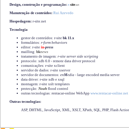
Design, construção e programação:
-
site
r
.net
Manutenção de conteúdos:
Rui Azevedo
Hospedagem:
r-site.net
Tecnologia
gestor de conteúdos: r-site
bk 11.x
formulários:
r-form behaviors
editor: r-site
in-
press
mailling:
bk
news
tratamento de imagem:
r-site server side scripting
protocolo: xdb 6.0 - remote data driver protocol
comunicações: r-site xclient
servidor de dados: r-site xserver
servidor de documentos:
en
M
edia
- large encoded media server
data driver: r-site xdb e xsql
montagem: r-site xslt templates
protecção:
Noah
flood control
outras tecnologias: rentacar-online WebApp
www.rentacar-online.net
Outras tecnologias:
ASP, DHTML, JavaScript, XML, XSLT, XPath, SQL, PHP, Flash Actio