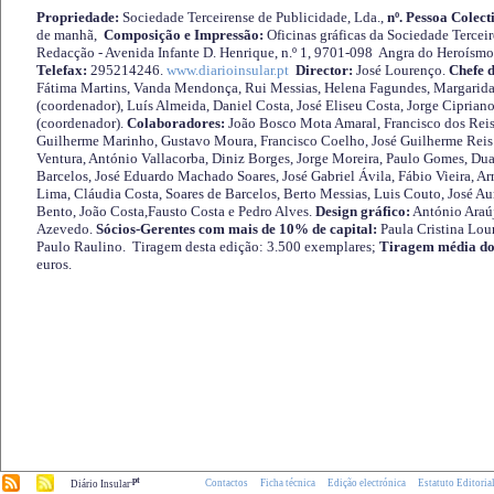
Propriedade:
Sociedade Terceirense de Publicidade, Lda.,
nº. Pessoa Colect
de manhã,
Composição e Impressão:
Oficinas gráficas da Sociedade Tercei
Redacção - Avenida Infante D. Henrique, n.º 1, 9701-098 Angra do Heroísmo 
Telefax:
295214246.
www.diarioinsular.pt
Director:
José Lourenço.
Chefe 
Fátima Martins, Vanda Mendonça, Rui Messias, Helena Fagundes, Margarida
(coordenador), Luís Almeida, Daniel Costa, José Eliseu Costa, Jorge Cipria
(coordenador).
Colaboradores:
João Bosco Mota Amaral, Francisco dos Reis
Guilherme Marinho, Gustavo Moura, Francisco Coelho, José Guilherme Reis 
Ventura, António Vallacorba, Diniz Borges, Jorge Moreira, Paulo Gomes, Duar
Barcelos, José Eduardo Machado Soares, José Gabriel Ávila, Fábio Vieira, A
Lima, Cláudia Costa, Soares de Barcelos, Berto Messias, Luis Couto, José A
Bento, João Costa,Fausto Costa e Pedro Alves.
Design gráfico:
António Araú
Azevedo.
Sócios-Gerentes com mais de 10% de capital:
Paula Cristina Lou
Paulo Raulino. Tiragem desta edição: 3.500 exemplares;
Tiragem média do
euros.
.pt
Contactos
Ficha técnica
Edição electrónica
Estatuto Editoria
Diário Insular