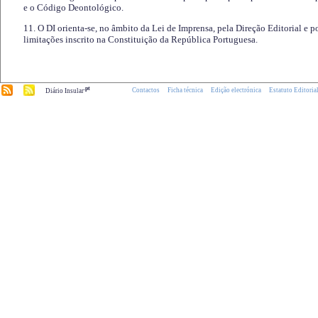
e o Código Deontológico.
11. O DI orienta-se, no âmbito da Lei de Imprensa, pela Direção Editorial e p
limitações inscrito na Constituição da República Portuguesa.
.pt
Contactos
Ficha técnica
Edição electrónica
Estatuto Editoria
Diário Insular