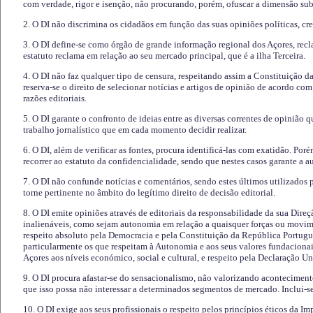
com verdade, rigor e isenção, não procurando, porém, ofuscar a dimensão subj
2. O DI não discrimina os cidadãos em função das suas opiniões políticas, cre
3. O DI define-se como órgão de grande informação regional dos Açores, recl
estatuto reclama em relação ao seu mercado principal, que é a ilha Terceira.
4. O DI não faz qualquer tipo de censura, respeitando assim a Constituição 
reserva-se o direito de selecionar notícias e artigos de opinião de acordo co
razões editoriais.
5. O DI garante o confronto de ideias entre as diversas correntes de opinião 
trabalho jornalístico que em cada momento decidir realizar.
6. O DI, além de verificar as fontes, procura identificá-las com exatidão. Poré
recorrer ao estatuto da confidencialidade, sendo que nestes casos garante a 
7. O DI não confunde notícias e comentários, sendo estes últimos utilizados 
torne pertinente no âmbito do legítimo direito de decisão editorial.
8. O DI emite opiniões através de editoriais da responsabilidade da sua Direç
inalienáveis, como sejam autonomia em relação a quaisquer forças ou movime
respeito absoluto pela Democracia e pela Constituição da República Portugue
particularmente os que respeitam à Autonomia e aos seus valores fundacion
Açores aos níveis económico, social e cultural, e respeito pela Declaração U
9. O DI procura afastar-se do sensacionalismo, não valorizando aconteciment
que isso possa não interessar a determinados segmentos de mercado. Inclui-se
10. O DI exige aos seus profissionais o respeito pelos princípios éticos da I