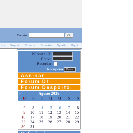
Pesquisa:
nício
Desporto
Editorial
Entrevista
Opinião
Região
Nº Assin./ID:
Chave:
Recordar:
Recuperar
Assinar
Forum DI
Forum Desporto
<
Agosto 2026
D
S
T
Q
Q
S
S
1
2
3
4
5
6
7
8
9
10
11
12
13
14
15
16
17
18
19
20
21
22
23
24
25
26
27
28
29
30
31