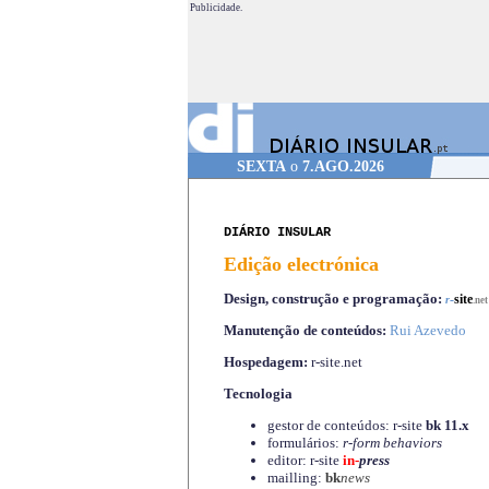
Publicidade.
SEXTA
o
7.AGO.2026
DIÁRIO INSULAR
Edição electrónica
Design, construção e programação:
-
site
r
.net
Manutenção de conteúdos:
Rui Azevedo
Hospedagem:
r-site.net
Tecnologia
gestor de conteúdos: r-site
bk 11.x
formulários:
r-form behaviors
editor: r-site
in-
press
mailling:
bk
news