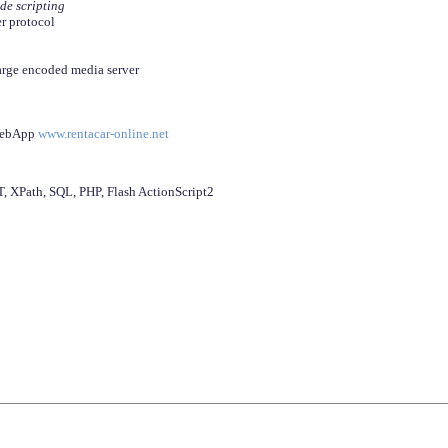
ide scripting
er protocol
arge encoded media server
 WebApp
www.rentacar-online.net
 XPath, SQL, PHP, Flash ActionScript2