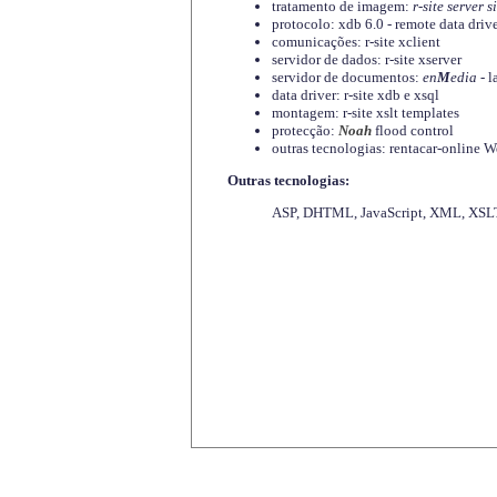
tratamento de imagem:
r-site server s
protocolo: xdb 6.0 - remote data driv
comunicações: r-site xclient
servidor de dados: r-site xserver
servidor de documentos:
en
M
edia
- l
data driver: r-site xdb e xsql
montagem: r-site xslt templates
protecção:
Noah
flood control
outras tecnologias: rentacar-online
Outras tecnologias:
ASP, DHTML, JavaScript, XML, XSLT,