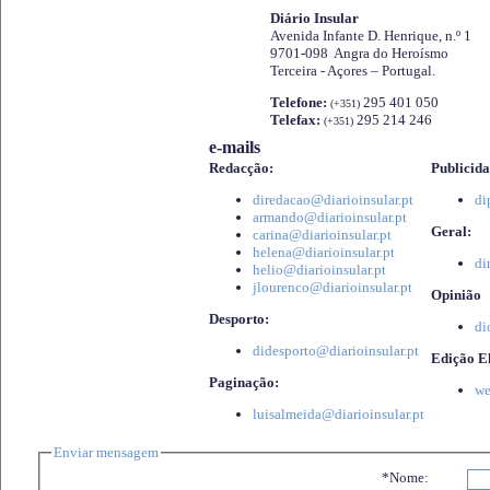
Diário Insular
Avenida Infante D. Henrique, n.º 1
9701-098 Angra do Heroísmo
Terceira - Açores – Portugal.
Telefone:
295 401 050
(+351)
Telefax:
295 214 246
(+351)
e-mails
Redacção:
Publicida
diredacao@diarioinsular.pt
di
armando@diarioinsular.pt
Geral:
carina@diarioinsular.pt
helena@diarioinsular.pt
di
helio@diarioinsular.pt
jlourenco@diarioinsular.pt
Opinião
Desporto:
di
didesporto@diarioinsular.pt
Edição El
Paginação:
we
luisalmeida@diarioinsular.pt
Enviar mensagem
*Nome: