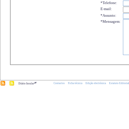
*Telefone:
E-mail:
*Assunto:
*Mensagem:
.pt
Contactos
Ficha técnica
Edição electrónica
Estatuto Editoria
Diário Insular