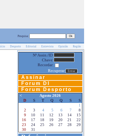
Pesquisa:
nício
Desporto
Editorial
Entrevista
Opinião
Região
Nº Assin./ID:
Chave:
Recordar:
Recuperar
Assinar
Forum DI
Forum Desporto
<
Agosto 2026
D
S
T
Q
Q
S
S
1
2
3
4
5
6
7
8
9
10
11
12
13
14
15
16
17
18
19
20
21
22
23
24
25
26
27
28
29
30
31