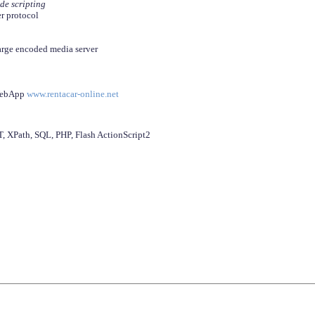
ide scripting
er protocol
arge encoded media server
 WebApp
www.rentacar-online.net
 XPath, SQL, PHP, Flash ActionScript2