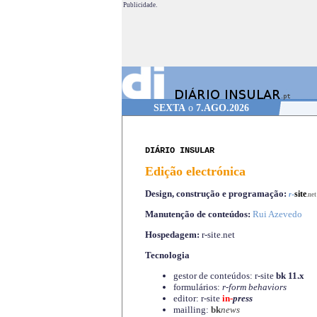
Publicidade.
SEXTA
o
7.AGO.2026
DIÁRIO INSULAR
Edição electrónica
Design, construção e programação:
-
site
r
.net
Manutenção de conteúdos:
Rui Azevedo
Hospedagem:
r-site.net
Tecnologia
gestor de conteúdos: r-site
bk 11.x
formulários:
r-form behaviors
editor: r-site
in-
press
mailling:
bk
news