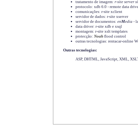
tratamento de imagem:
r-site server s
protocolo: xdb 6.0 - remote data driv
comunicações: r-site xclient
servidor de dados: r-site xserver
servidor de documentos:
en
M
edia
- l
data driver: r-site xdb e xsql
montagem: r-site xslt templates
protecção:
Noah
flood control
outras tecnologias: rentacar-online
Outras tecnologias:
ASP, DHTML, JavaScript, XML, XSLT,