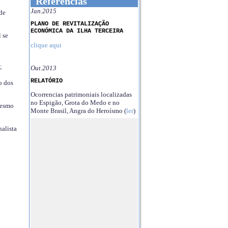
Referências
Jan.2015
 de
PLANO DE REVITALIZAÇÃO
ECONÓMICA DA ILHA TERCEIRA
 se
clique aqui
;
Out.2013
RELATÓRIO
o dos
Ocorrencias patrimoniais localizadas
no Espigão, Grota do Medo e no
mesmo
Monte Brasil, Angra do Heroísmo (
ler
)
nalista