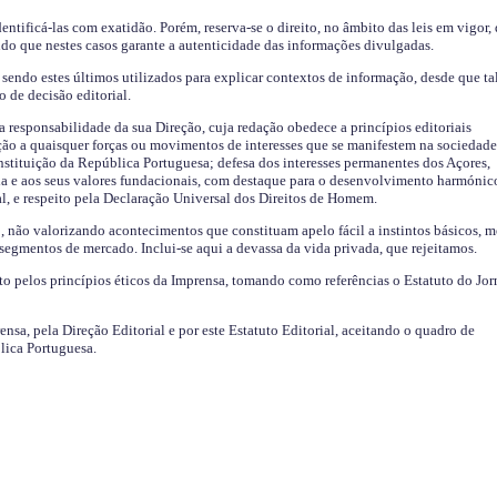
identificá-las com exatidão. Porém, reserva-se o direito, no âmbito das leis em vigor,
endo que nestes casos garante a autenticidade das informações divulgadas.
sendo estes últimos utilizados para explicar contextos de informação, desde que tal
o de decisão editorial.
da responsabilidade da sua Direção, cuja redação obedece a princípios editoriais
ão a quaisquer forças ou movimentos de interesses que se manifestem na sociedade
stituição da República Portuguesa; defesa dos interesses permanentes dos Açores,
a e aos seus valores fundacionais, com destaque para o desenvolvimento harmónic
al, e respeito pela Declaração Universal dos Direitos de Homem.
o, não valorizando acontecimentos que constituam apelo fácil a instintos básicos, 
 segmentos de mercado. Inclui-se aqui a devassa da vida privada, que rejeitamos.
ito pelos princípios éticos da Imprensa, tomando como referências o Estatuto do Jor
ensa, pela Direção Editorial e por este Estatuto Editorial, aceitando o quadro de
lica Portuguesa.