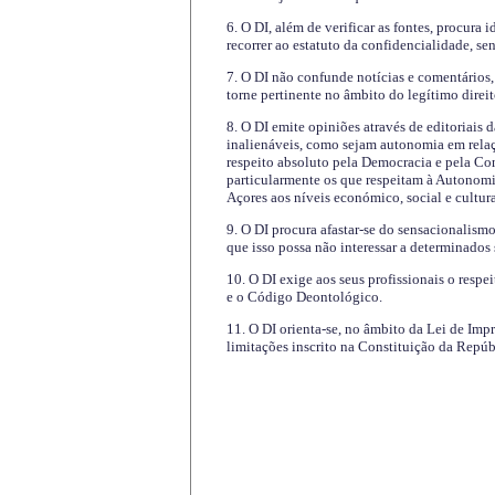
6. O DI, além de verificar as fontes, procura 
recorrer ao estatuto da confidencialidade, s
7. O DI não confunde notícias e comentários, 
torne pertinente no âmbito do legítimo direit
8. O DI emite opiniões através de editoriais 
inalienáveis, como sejam autonomia em relaç
respeito absoluto pela Democracia e pela Con
particularmente os que respeitam à Autonomi
Açores aos níveis económico, social e cultur
9. O DI procura afastar-se do sensacionalism
que isso possa não interessar a determinados
10. O DI exige aos seus profissionais o respe
e o Código Deontológico.
11. O DI orienta-se, no âmbito da Lei de Impr
limitações inscrito na Constituição da Repúb