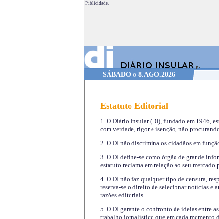
Publicidade.
SÁBADO
o
8.AGO.2026
Estatuto Editorial
1. O Diário Insular (DI), fundado em 1946, es
com verdade, rigor e isenção, não procurando
2. O DI não discrimina os cidadãos em função 
3. O DI define-se como órgão de grande infor
estatuto reclama em relação ao seu mercado pr
4. O DI não faz qualquer tipo de censura, re
reserva-se o direito de selecionar notícias e
razões editoriais.
5. O DI garante o confronto de ideias entre a
trabalho jornalístico que em cada momento de