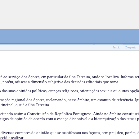
Início
Desporto
tá ao serviço dos Açores, em particular da ilha Terceira, onde se localiza. Informa s
, porém, ofuscar a dimensão subjetiva das decisões editoriais que toma.
das suas opiniões políticas, crenças religiosas, orientações sexuais ou outras opçõe
mação regional dos Açores, reclamando, nesse âmbito, um estatuto de referência. Ig
incipal, que é a ilha Terceira.
speitando assim a Constituição da República Portuguesa. Ainda no âmbito constituci
 artigos de opinião de acordo com o espaço disponível e a hierarquização dos temas 
s diversas correntes de opinião que se manifestam nos Açores, sem prejuízo, porém, 
cidir realizar.