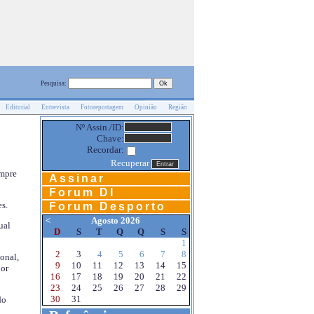
Pesquisa:
Editorial
Entrevista
Fotoreportagem
Opinião
Região
Nº Assin./ID:
Chave:
Recordar:
Recuperar
empre
Assinar
Forum DI
s.
Forum Desporto
<
Agosto 2026
ual
D
S
T
Q
Q
S
S
1
2
3
4
5
6
7
8
onal,
9
10
11
12
13
14
15
por
16
17
18
19
20
21
22
23
24
25
26
27
28
29
30
31
do